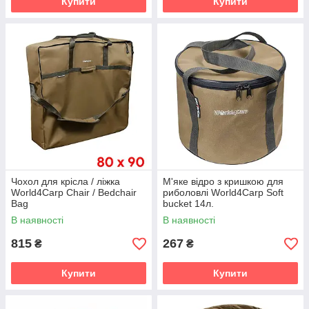
Купити
Купити
Чохол для крісла / ліжка
М'яке відро з кришкою для
World4Carp Chair / Bedchair
риболовлі World4Carp Soft
Bag
bucket 14л.
В наявності
В наявності
815
267
₴
₴
Купити
Купити