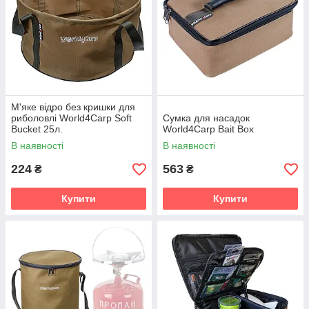
М'яке відро без кришки для
риболовлі World4Carp Soft
Сумка для насадок
Bucket 25л.
World4Carp Bait Box
В наявності
В наявності
224
563
₴
₴
Купити
Купити