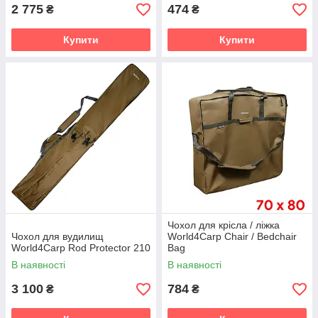
2 775
474
₴
₴
Купити
Купити
Чохол для крісла / ліжка
Чохол для вудилищ
World4Carp Chair / Bedchair
World4Carp Rod Protector 210
Bag
В наявності
В наявності
3 100
784
₴
₴