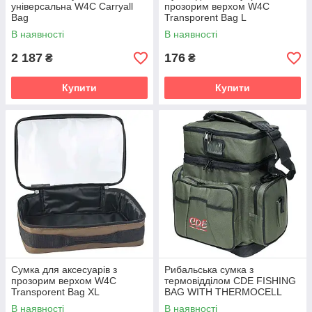
універсальна W4C Carryall
прозорим верхом W4C
Bag
Transporent Bag L
В наявності
В наявності
2 187
176
₴
₴
Купити
Купити
Сумка для аксесуарів з
Рибальська сумка з
прозорим верхом W4C
термовідділом CDE FISHING
Transporent Bag XL
BAG WITH THERMOCELL
В наявності
В наявності