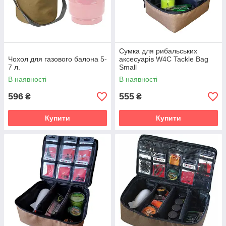
Сумка для рибальських
Чохол для газового балона 5-
аксесуарів W4C Tackle Bag
7 л.
Small
В наявності
В наявності
596
555
₴
₴
Купити
Купити