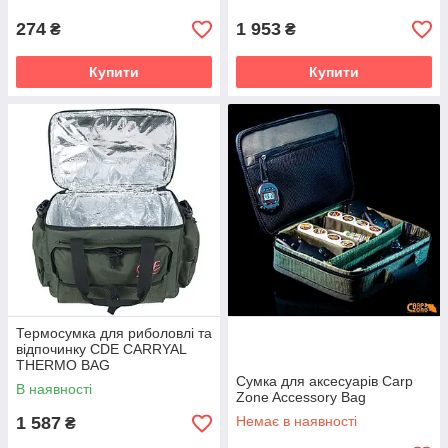
274
1 953
₴
₴
Купити
Купити
Термосумка для риболовлі та
відпочинку CDE CARRYAL
THERMO BAG
Сумка для аксесуарів Carp
В наявності
Zone Accessory Bag
1 587
Немає в наявності
₴