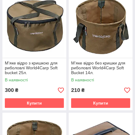
М'яке відро з кришкою для
М'яке відро без кришки для
риболовлі World4Carp Soft
риболовлі World4Carp Soft
bucket 25л.
Bucket 14л.
В наявності
В наявності
300
210
₴
₴
Купити
Купити