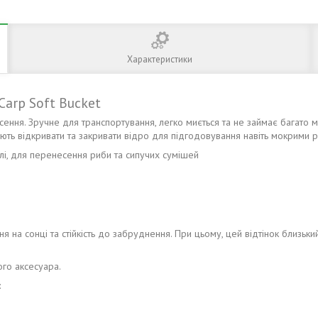
Характеристики
Carp Soft Bucket
ння. Зручне для транспортування, легко миється та не займає багато м
яють відкривати та закривати відро для підгодовування навіть мокрими 
і, для перенесення риби та сипучих сумішей
 на сонці та стійкість до забруднення. При цьому, цей відтінок близький
.
ого аксесуара.
: