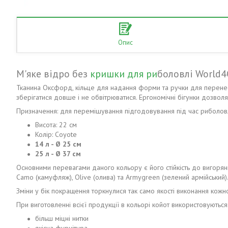
Опис
М'яке відро без
кришки для ри
боловлі World4
Тканина Оксфорд, кільце для надання форми та ручки для перенесе
зберігатися довше і не обвітрюватися. Ергономічні бігунки дозвол
Призначення: для перемішування підгодовування під час риболовл
Висота: 22 см
Колір: Coyote
14 л - Ø 25 см
25 л - Ø 37 см
Основними перевагами даного кольору є його стійкість до вигоряння
Camo (камуфляж), Olive (олива) та Armygreen (зелений армійський)
Зміни у бік покращення торкнулися так само якості виконання кожн
При виготовленні всієї продукції в кольорі койот використовуються
більш міцні нитки