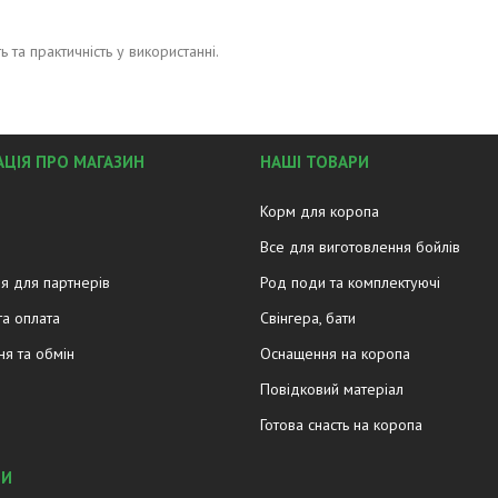
 та практичність у використанні.
ЦІЯ ПРО МАГАЗИН
НАШІ ТОВАРИ
Корм для коропа
Все для виготовлення бойлів
я для партнерів
Род поди та комплектуючі
та оплата
Свінгера, бати
я та обмін
Оснащення на коропа
Повідковий матеріал
Готова снасть на коропа