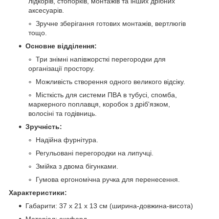
лідкорів, стопорків, монтажів та інших дрібних
аксесуарів.
Зручне зберігання готових монтажів, вертлюгів
тощо.
Основне відділення:
Три знімні напівжорсткі перегородки для
організації простору.
Можливість створення одного великого відсіку.
Місткість для системи ПВА в тубусі, спомба,
маркерного поплавця, коробок з дріб'язком,
волосіні та годівниць.
Зручність:
Надійна фурнітура.
Регульовані перегородки на липучці.
Змійка з двома бігунками.
Гумова ергономічна ручка для перенесення.
Характеристики:
Габарити: 37 х 21 х 13 см (ширина-довжина-висота)