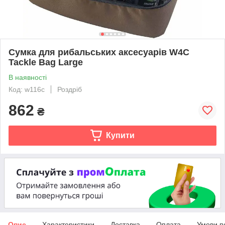
Сумка для рибальських аксесуарів W4C
Tackle Bag Large
В наявності
Код: w116c
Роздріб
862
₴
Купити
Опис
Характеристики
Доставка
Оплата
Умови п