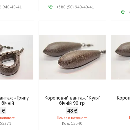
0) 940-40-41
+380 (50) 940-40-41
антаж «Грипу
Короповий вантаж "Куля"
Короп
 бічній
бічній 90 гр.
1 ₴
48 ₴
наявності
Немає в наявності
55271
15540