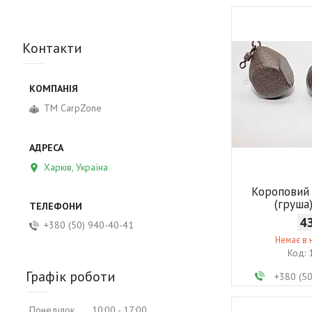
Контакти
ТМ CarpZone
Харків, Україна
Короповий
(груша
4
+380 (50) 940-40-41
Немає в 
Графік роботи
+380 (5
Понеділок
10:00
17:00