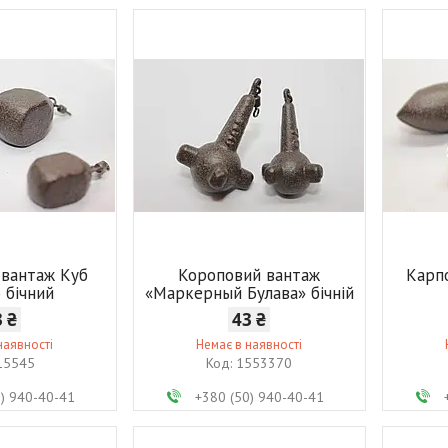
 вантаж Куб
Короповий вантаж
Карпо
) бічний
«Маркерный Булава» бічній
3 ₴
43 ₴
наявності
Немає в наявності
15545
1553370
0) 940-40-41
+380 (50) 940-40-41