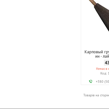
Карповый гр
ин - ла
4
Немає в 
+380 (5