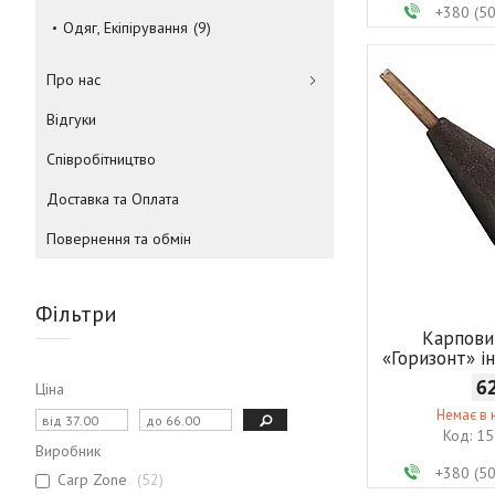
+380 (5
Одяг, Екіпірування
9
Про нас
Відгуки
Співробітництво
Доставка та Оплата
Повернення та обмін
Фільтри
Карпови
«Горизонт» ін
6
Ціна
Немає в 
15
Виробник
+380 (5
Carp Zone
52