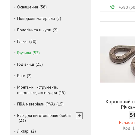
Оснащення
58
+380 (5
Повідкові матеріали
2
Волосінь та шнури
2
Гачки
20
Грузила
52
Годівниці
25
Ваги
2
Монтажні інструменти,
шароліпки, аксесуари
19
Короповий в
ПВА матеріали (PVA)
15
Річка»
5
Все для виготовлення бойлів
23
Немає в 
1
Ліхтарі
2