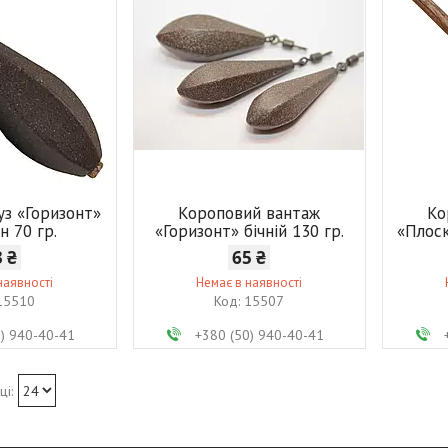
уз «Горизонт»
Короповий вантаж
Ко
йн 70 гр.
«Горизонт» бічній 130 гр.
«Плоск
3 ₴
65 ₴
наявності
Немає в наявності
15510
15507
0) 940-40-41
+380 (50) 940-40-41