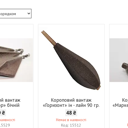
ий вантаж
Короповий вантаж
Ко
р» бічній
«Горизонт» ін - лайн 90 гр.
«Марке
9 ₴
48 ₴
наявності
Немає в наявності
15529
15512