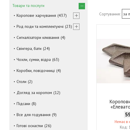
Товари та послуги
Коропове харчування
437
Род поди та комплектуючі
23
Сигналізатори клювання
4
Свінгера, бати
24
Чохли, сумки, відра
63
Коробки, повідочниці
4
Столи
2
Догляд за коропом
12
Коропов
Підсаки
8
«Елевато
5
Все для годування
9
Немає в 
Готові оснастки
26