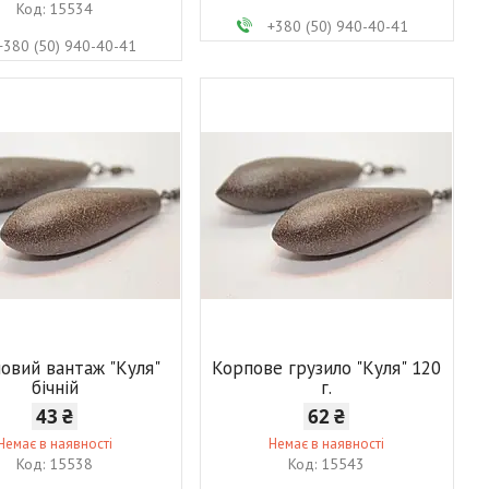
15534
+380 (50) 940-40-41
+380 (50) 940-40-41
овий вантаж "Куля"
Корпове грузило "Куля" 120
бічній
г.
43 ₴
62 ₴
Немає в наявності
Немає в наявності
15538
15543