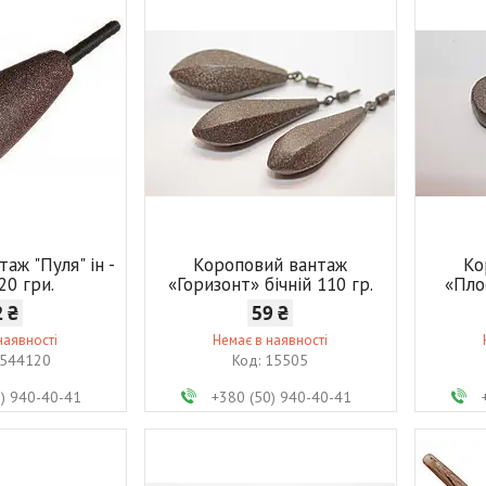
аж "Пуля" ін -
Короповий вантаж
Ко
20 гри.
«Горизонт» бічній 110 гр.
«Пло
2 ₴
59 ₴
наявності
Немає в наявності
544120
15505
0) 940-40-41
+380 (50) 940-40-41