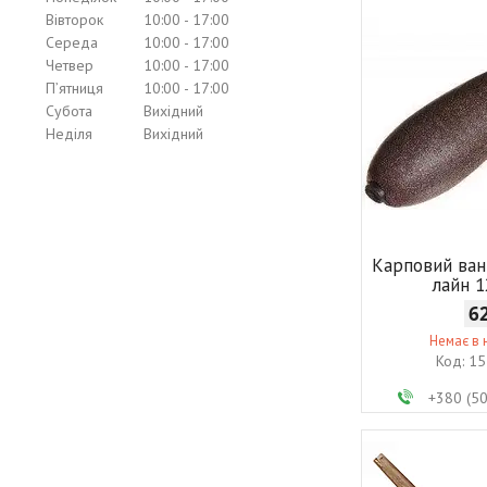
Вівторок
10:00
17:00
Середа
10:00
17:00
Четвер
10:00
17:00
Пʼятниця
10:00
17:00
Субота
Вихідний
Неділя
Вихідний
Карповий вант
лайн 1
6
Немає в 
15
+380 (5