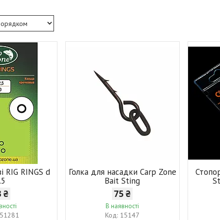
ві RIG RINGS d
Голка для насадки Carp Zone
Стопор
.5
Bait Sting
S
3 ₴
75 ₴
вності
В наявності
51281
15147