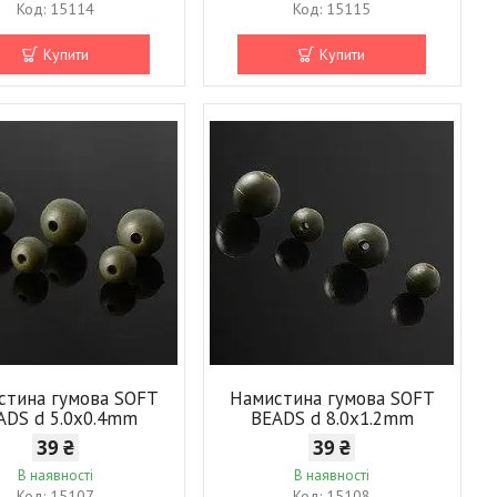
15114
15115
Купити
Купити
стина гумова SOFT
Намистина гумова SOFT
ADS d 5.0х0.4mm
BEADS d 8.0x1.2mm
39 ₴
39 ₴
В наявності
В наявності
15107
15108