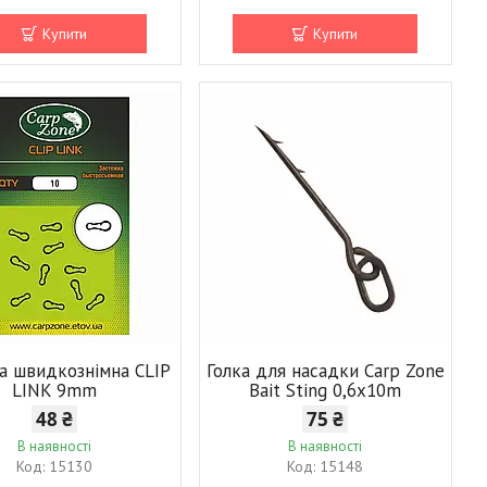
Купити
Купити
ка швидкознімна CLIP
Голка для насадки Carp Zone
LINK 9mm
Bait Sting 0,6х10m
48 ₴
75 ₴
В наявності
В наявності
15130
15148