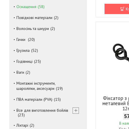
Оснащення
58
К
Повідкові матеріали
2
Волосінь та шнури
2
Гачки
20
Грузила
52
Годівниці
25
Ваги
2
Монтажні інструменти,
шароліпки, аксесуари
19
Фіксатор з
ПВА матеріали (PVA)
15
металевий 
1
Все для виготовлення бойлів
23
5
В ная
Ліхтарі
2