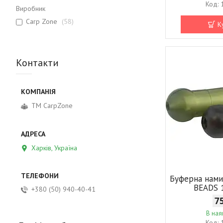
Виробник
Carp Zone
58
К
Контакти
ТМ CarpZone
Харків, Україна
Буферна нам
BEADS
+380 (50) 940-40-41
7
В ная