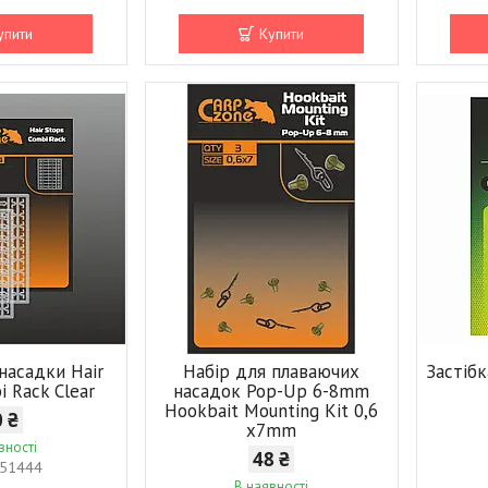
упити
Купити
насадки Hair
Набір для плаваючих
Застіб
i Rack Clear
насадок Pop-Up 6-8mm
Hookbait Mounting Kit 0,6
0 ₴
х7mm
вності
48 ₴
51444
В наявності