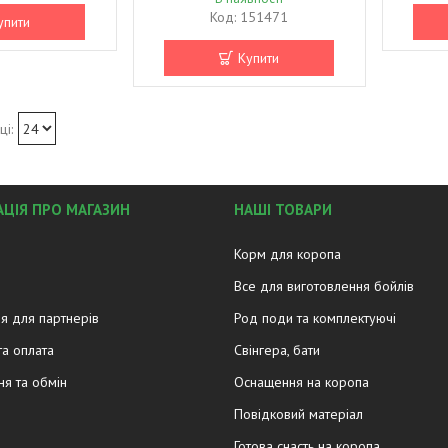
151471
упити
Купити
ЦІЯ ПРО МАГАЗИН
НАШІ ТОВАРИ
Корм для коропа
Все для виготовлення бойлів
я для партнерів
Род поди та комплектуючі
та оплата
Свінгера, бати
я та обмін
Оснащення на коропа
Повідковий матеріал
Готова снасть на коропа