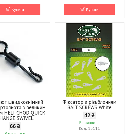
Купити
Купити
люг швидкознімний
Фіксатор з різьбленням
ртольота з великим
BAIT SCREWS White
ем HELI-CHOD QUICK
42 ₴
HANGE SWIVEL
В наявності
66 ₴
15111
В наявності