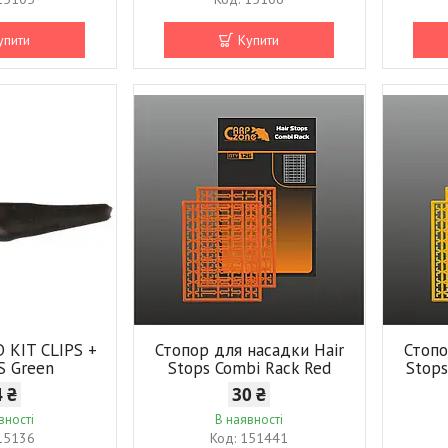
упити
Купити
 KIT CLIPS +
Стопор для насадки Hair
Стопо
S Green
Stops Combi Rack Red
Stops
4 ₴
30 ₴
вності
В наявності
15136
151441