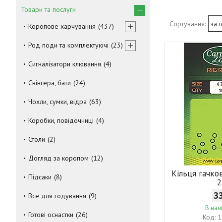
Товари та послуги
Коропове харчування
437
Род поди та комплектуючі
23
Сигналізатори клювання
4
Свінгера, бати
24
Чохли, сумки, відра
63
Коробки, повідочниці
4
Столи
2
Догляд за коропом
12
Кільця гачко
Підсаки
8
2
3
Все для годування
9
В ная
Готові оснастки
26
1