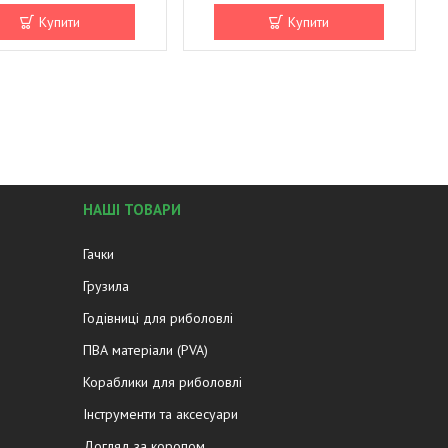
Купити
Купити
НАШІ ТОВАРИ
Гачки
Грузила
Годівниці для риболовлі
ПВА матеріали (PVA)
Кораблики для риболовлі
Інструменти та аксесуари
Догляд за коропом