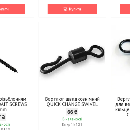
упити
Купити
 різьбленням
Вертлюг швидкознімний
Верт
BAIT SCREWS
QUICK CHANGE SWIVEL
для ве
2mm
кільц
66 ₴
C
7 ₴
В наявності
вності
15101
15110