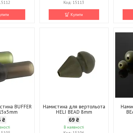
15112
15113
упити
Купити
истина BUFFER
Намистина для вертольота
Нами
 15x5mm
HELI BEAD 8mm
BE
5 ₴
69 ₴
вності
В наявності
15105
15106