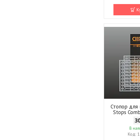
К
Стопор для 
Stops Comb
3
В ная
1