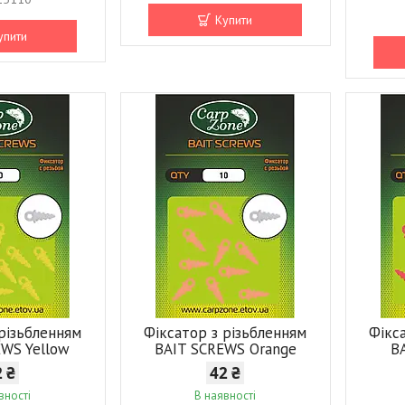
Купити
упити
 різьбленням
Фіксатор з різьбленням
Фікс
EWS Yellow
BAIT SCREWS Orange
B
2 ₴
42 ₴
вності
В наявності