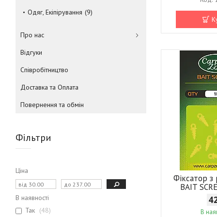
Одяг, Екіпірування
9
К
Про нас
Відгуки
Співробітництво
Доставка та Оплата
Повернення та обмін
Фільтри
Ціна
Фіксатор з
BAIT SCR
В наявності
4
Так
48
В ная