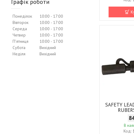
Графік роботи
К
Понеділок
10:00
17:00
Вівторок
10:00
17:00
Середа
10:00
17:00
Четвер
10:00
17:00
Пʼятниця
10:00
17:00
Субота
Вихідний
Неділя
Вихідний
SAFETY LEAD
RUBER
8
В ная