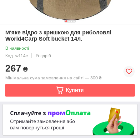
М'яке відро з кришкою для риболовлі
World4Carp Soft bucket 14л.
В наявності
Код: w114c
Роздріб
267
₴
Мінімальна сума замовлення на сайті — 300 ₴
Купити