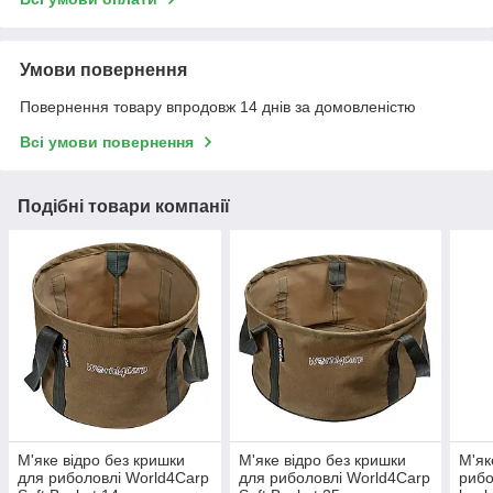
Умови повернення
Повернення товару впродовж 14 днів за домовленістю
Всі умови повернення
Подібні товари компанії
М'яке відро без кришки
М'яке відро без кришки
М'як
для риболовлі World4Carp
для риболовлі World4Carp
рибо