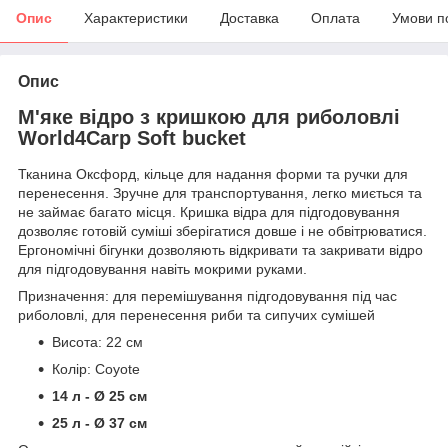
Опис
Характеристики
Доставка
Оплата
Умови п
Опис
М'яке відро з кришкою для риболовлі
World4Carp Soft bucket
Тканина Оксфорд, кільце для надання форми та ручки для
перенесення. Зручне для транспортування, легко миється та
не займає багато місця. Кришка відра для підгодовування
дозволяє готовій суміші зберігатися довше і не обвітрюватися.
Ергономічні бігунки дозволяють відкривати та закривати відро
для підгодовування навіть мокрими руками.
Призначення: для перемішування підгодовування під час
риболовлі, для перенесення риби та сипучих сумішей
Висота: 22 см
Колір: Coyote
14 л - Ø 25 см
25 л - Ø 37 см