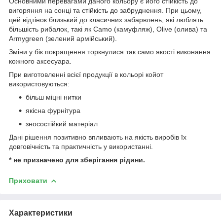
Основними перевагами даного кольору є його стійкість до
вигоряння на сонці та стійкість до забруднення. При цьому,
цей відтінок близький до класичних забарвлень, які люблять
більшість рибалок, такі як Camo (камуфляж), Olive (олива) та
Armygreen (зелений армійський).
Зміни у бік покращення торкнулися так само якості виконання
кожного аксесуара.
При виготовленні всієї продукції в кольорі койот
використовуються:
більш міцні нитки
якісна фурнітура
зносостійкий матеріал
Дані рішення позитивно впливають на якість виробів їх
довговічність та практичність у використанні.
* не призначено для зберігання рідини.
Приховати
Характеристики