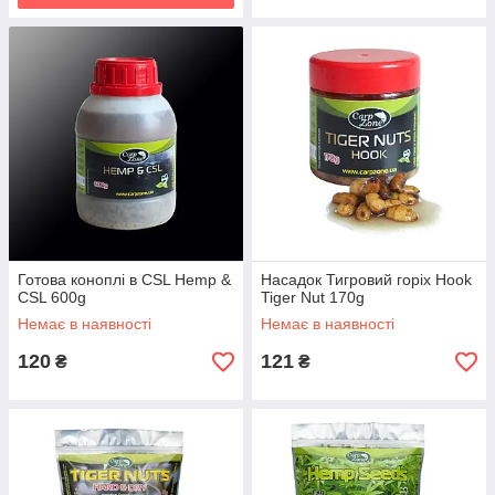
Готова коноплі в CSL Hemp &
Насадок Тигровий горіх Hook
CSL 600g
Tiger Nut 170g
Немає в наявності
Немає в наявності
120
121
₴
₴