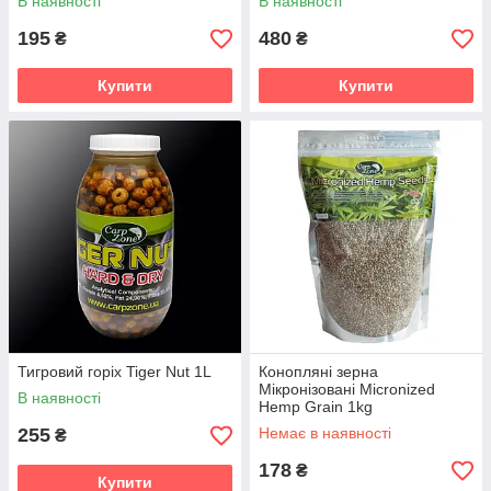
В наявності
В наявності
195
480
₴
₴
Купити
Купити
Тигровий горіх Tiger Nut 1L
Конопляні зерна
Мікронізовані Micronized
В наявності
Hemp Grain 1kg
255
Немає в наявності
₴
178
₴
Купити