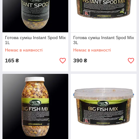
Готова суміш Instant Spod Mix
Готова суміш Instant Spod Mix
1L
3L
Немає в наявності
Немає в наявності
165
390
₴
₴