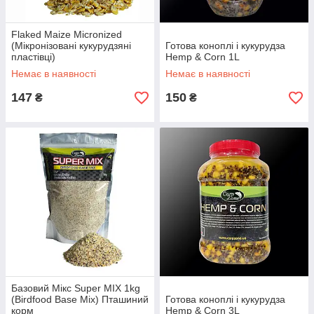
Flaked Maize Micronized
(Мікронізовані кукурудзяні
Готова коноплі і кукурудза
пластівці)
Hemp & Corn 1L
Немає в наявності
Немає в наявності
147
150
₴
₴
Базовий Мікс Super MIX 1kg
(Birdfood Base Mix) Пташиний
Готова коноплі і кукурудза
корм
Hemp & Corn 3L