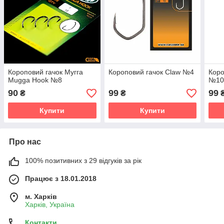
Короповий гачок Мугга
Короповий гачок Claw №4
Коро
Mugga Hook №8
№1
90
99
99
₴
₴
Купити
Купити
Про нас
100% позитивних з 29 відгуків за рік
Працює з 18.01.2018
м. Харків
Харків, Україна
Контакти