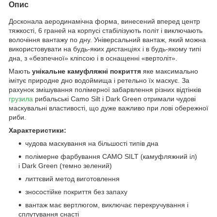
Опис
Досконала аеродинамічна форма, винесений вперед центр
тяжкості, 6 граней на корпусі стабілізують політ і виключають
волочіння вантажу по дну. Універсальний вантаж, який можна
використовувати на будь-яких дистанціях і в будь-якому типі
дна, з «безпечної» кліпсою і в оснащенні «вертоліт».
Мають
унікальне камуфляжні покриття
яке максимально
імітує природне дно водоймища і ретельно їх маскує. За
рахунок змішування полімерної забарвлення різних відтінків
грузила
рибальські Camo Silt і Dark Green отримали чудові
маскувальні властивості, що дуже важливо при лові обережної
риби.
Характеристики:
чудова маскування на більшості типів дна
полімерне фарбування CAMO SILT (камуфляжний іл)
і Dark Green (темно зелений)
литтєвий метод виготовлення
зносостійке покриття без запаху
вантаж має вертлюгом, виключає перекручування і
сплутування снасті