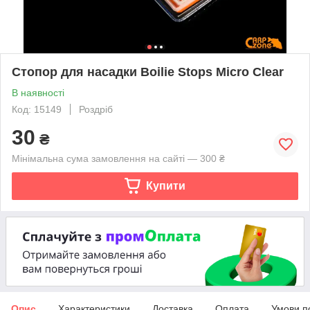
Стопор для насадки Boilie Stops Micro Clear
В наявності
Код: 15149
Роздріб
30
₴
Мінімальна сума замовлення на сайті — 300 ₴
Купити
Опис
Характеристики
Доставка
Оплата
Умови п