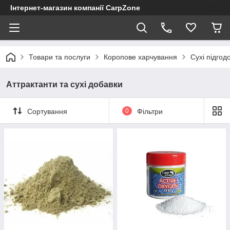
Інтернет-магазин компанії CarpZone
Товари та послуги
Коропове харчування
Сухі підгод
Аттрактанти та сухі добавки
Сортування
0
Фільтри