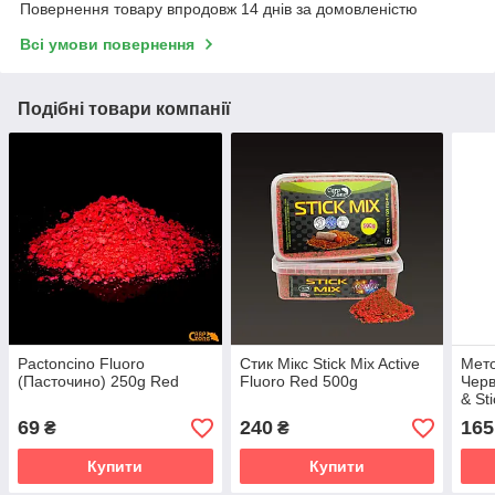
Повернення товару впродовж 14 днів за домовленістю
Всі умови повернення
Подібні товари компанії
Pactoncino Fluoro
Стик Мікс Stick Mix Active
Мето
(Пасточино) 250g Red
Fluoro Red 500g
Черв
& Sti
600
69
240
165
₴
₴
Купити
Купити