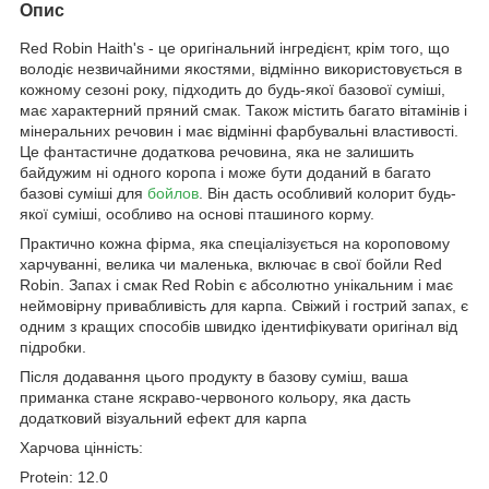
Опис
Red Robin Haith's - це оригінальний інгредієнт, крім того, що
володіє незвичайними якостями, відмінно використовується в
кожному сезоні року, підходить до будь-якої базової суміші,
має характерний пряний смак. Також містить багато вітамінів і
мінеральних речовин і має відмінні фарбувальні властивості.
Це фантастичне додаткова речовина, яка не залишить
байдужим ні одного коропа і може бути доданий в багато
базові суміші для
бойлов
. Він дасть особливий колорит будь-
якої суміші, особливо на основі пташиного корму.
Практично кожна фірма, яка спеціалізується на короповому
харчуванні, велика чи маленька, включає в свої бойли Red
Robin. Запах і смак Red Robin є абсолютно унікальним і має
неймовірну привабливість для карпа. Свіжий і гострий запах, є
одним з кращих способів швидко ідентифікувати оригінал від
підробки.
Після додавання цього продукту в базову суміш, ваша
приманка стане яскраво-червоного кольору, яка дасть
додатковий візуальний ефект для карпа
Харчова цінність:
Protein: 12.0