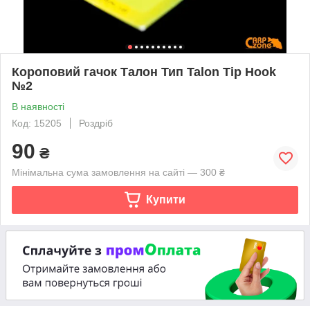
Короповий гачок Талон Тип Talon Tip Hook
№2
В наявності
Код: 15205
Роздріб
90
₴
Мінімальна сума замовлення на сайті — 300 ₴
Купити