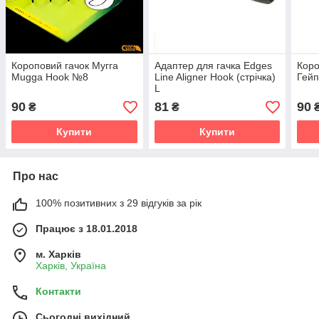
Короповий гачок Мугга
Адаптер для гачка Edges
Коро
Mugga Hook №8
Line Aligner Hook (стрічка)
Гей
L
90
81
90
₴
₴
Купити
Купити
Про нас
100% позитивних з 29 відгуків за рік
Працює з 18.01.2018
м. Харків
Харків, Україна
Контакти
Сьогодні вихідний