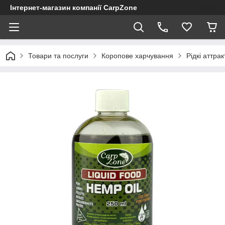
Інтернет-магазин компанії CarpZone
Товари та послуги
Коропове харчування
Рідкі аттра