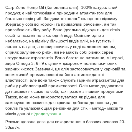
Carp Zone Hemp Oil (Конопляна олія) -100% натуральний
продукт, є найпотужнішим природним атрактантом для
багатьох видів риб. Завдяки технології холодного віджиму
зберігає у собі всі корисні та привабливі речовини, які так
приваблюють білу рибу. Воно ідеально підходить для літніх
сесій та незамінне в холодній воді. Оскільки одне з
небагатьох, на відміну більшості видів олій, не густіють і
лягають на дно, а поширюючись у воді належним чином,
сприяє залученню риби, які не мають собі рівних серед
натуральних атрактантів. Воно багате на витамини, мінералі,
жири Omega 3, 6 і 9 є цінним джерелом поліненасичених
жирних кислот. Зазвичай, ця олія застосовується у харчовій та
косметичній промисловості за його антиоксидантні
властивості, але вона також служить гарним атрактантом для
риби у риболовецькій промисловості. Олія може додаватися
до наживок як саме по собі, так і разом з іншими продуктами.
Також, воно може використовуватися як рідина для
замочування наживок для крючка, добавка до основи для
бойлів та увлажняющая речовина для стік, «метод» міксів та
міксів донної
підгодовування
.
Рекомендована доза для використання в базових основах 20-
30мл/кг.