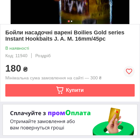
Бойли насадочні варені Boilies Gold series
Instant Hookbaits J. A. M. 16mm/45pc
В наявності
Код: 11940
Роздріб
180
₴
Мінімальна сума замовлення на сайті — 300 ₴
Купити