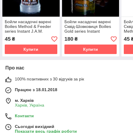
Бойли насадочні варені
Бойли насадочні варені
Бойл
Boilies Method & Feeder
Сквід-Шовковиця Boilies
Скві
series Instant J.A.M.
Gold series Instant
Meth
11mm/10 pc
Hookbaits Squid-2T
Inst
45
180
45
₴
₴
16mm/45pc
11m
Купити
Купити
Про нас
100% позитивних з 30 відгуків за рік
Працює з 18.01.2018
м. Харків
Харків, Україна
Контакти
Сьогодні вихідний
Показати весь графік роботи