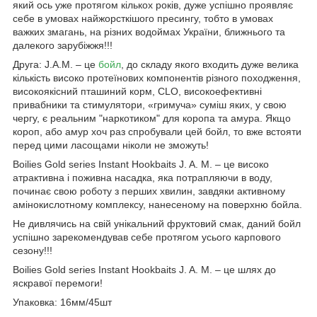
який ось уже протягом кількох років, дуже успішно проявляє
себе в умовах найжорсткішого пресингу, тобто в умовах
важких змагань, на різних водоймах України, ближнього та
далекого зарубіжжя!!!
Друга: J.A.M. – це
бойл
, до складу якого входить дуже велика
кількість високо протеїнових компонентів різного походження,
високоякісний пташиний корм, CLO, високоефективні
привабники та стимулятори, «гримуча» суміш яких, у свою
чергу, є реальним "наркотиком" для коропа та амура. Якщо
короп, або амур хоч раз спробували цей бойл, то вже встояти
перед цими ласощами ніколи не зможуть!
Boilies Gold series Instant Hookbaits J. A. M. – це високо
атрактивна і поживна насадка, яка потрапляючи в воду,
починає свою роботу з перших хвилин, завдяки активному
амінокислотному комплексу, нанесеному на поверхню бойла.
Не дивлячись на свій унікальний фруктовий смак, даний бойл
успішно зарекомендував себе протягом усього карпового
сезону!!!
Boilies Gold series Instant Hookbaits J. A. M. – це шлях до
яскравої перемоги!
Упаковка: 16мм/45шт