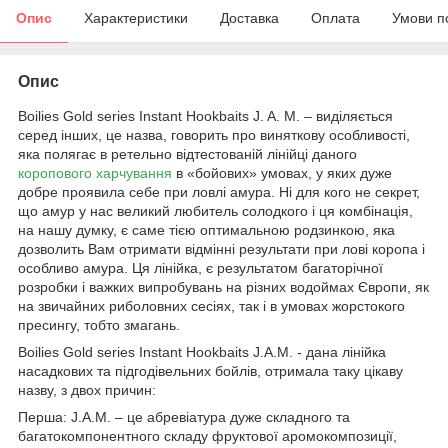
Опис
Характеристики
Доставка
Оплата
Умови п
Опис
Boilies Gold series Instant Hookbaits J. A. M. – виділяється
серед інших, це назва, говорить про виняткову особливості,
яка полягає в ретельно відтестованій лінійці даного
коропового харчування
в «бойових» умовах, у яких дуже
добре проявила себе при ловлі амура. Ні для кого не секрет,
що амур у нас великий любитель солодкого і ця комбінація,
на нашу думку, є саме тією оптимальною родзинкою, яка
дозволить Вам отримати відмінні результати при лові коропа і
особливо амура. Ця лінійка, є результатом багаторічної
розробки і важких випробувань на різних водоймах Європи, як
на звичайних риболовних сесіях, так і в умовах жорстокого
пресингу, тобто змагань.
Boilies Gold series Instant Hookbaits J.A.M. - дана лінійка
насадкових та підгодівельних бойлів, отримала таку цікаву
назву, з двох причин:
Перша: J.A.M. – це абревіатура дуже складного та
багатокомпонентного складу фруктової аромокомпозиції,