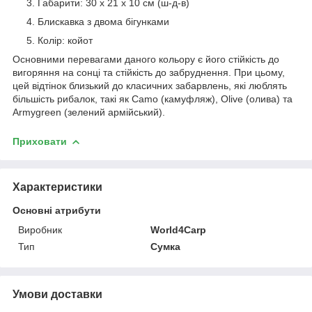
Габарити: 30 х 21 х 10 см (ш-д-в)
Блискавка з двома бігунками
Колір: койот
Основними перевагами даного кольору є його стійкість до
вигоряння на сонці та стійкість до забруднення. При цьому,
цей відтінок близький до класичних забарвлень, які люблять
більшість рибалок, такі як Camo (камуфляж), Olive (олива) та
Armygreen (зелений армійський).
Приховати
Характеристики
Основні атрибути
Виробник
World4Carp
Тип
Сумка
Умови доставки