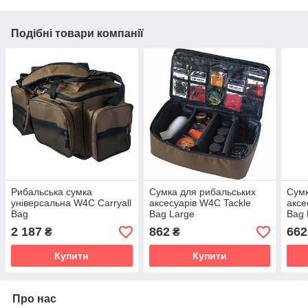
Подібні товари компанії
Рибальська сумка
Сумка для рибальських
Сумк
універсальна W4C Carryall
аксесуарів W4C Tackle
аксе
Bag
Bag Large
Bag
2 187
862
662
₴
₴
Купити
Купити
Про нас