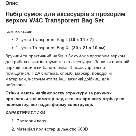
Опис
Набір сумок для аксесуарів з прозорим
верхом W4C Transporent Bag Set
Комплектація:
2 сумки Transporent Bag L (
19 х 14 х 7)
1 сумка Transporent Bag XL (
30 х 21 х 10 см)
Зручний та практичний набір із 3х сумок з прозорим верхом
для рибальських інструментів та аксесуарів. Завдяки прозорій
верхній частині ви бачите вміст. В аксесуар вільно
поміщатися, ПВА система, спомб, маркер, поводочні
матеріали, інструменти та інші важливі дрібниці для
риболовлі.
Стінки мають напівжорстку структуру за рахунок
прокладки з піноматеріалу, а також прошиту стрічку по
периметру, що надає форму конструкції.
ХАРАКТЕРИСТИКИ:
Прозорий верх
Матеріал поліестер щільністю 600D