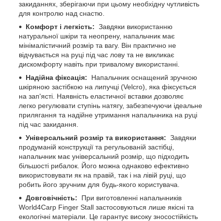
закиданнях, зберігаючи при цьому необхідну чутливість
для контролю над снастю.
Комфорт і легкість:
Завдяки використанню
натуральної шкіри та неопрену, напальчник має
мінімалістичний розмір та вагу. Він практично не
відчувається на руці під час лову та не викликає
дискомфорту навіть при тривалому використанні.
Надійна фіксація:
Напальчник оснащений зручною
шкіряною застібкою на липучці (Velcro), яка фіксується
на зап'ясті. Наявність еластичної вставки дозволяє
легко регулювати ступінь натягу, забезпечуючи ідеальне
прилягання та надійне утримання напальчника на руці
під час закидання.
Універсальний розмір та використання:
Завдяки
продуманій конструкції та регульованій застібці,
напальчник має універсальний розмір, що підходить
більшості рибалок. Його можна однаково ефективно
використовувати як на правій, так і на лівій руці, що
робить його зручним для будь-якого користувача.
Довговічність:
При виготовленні напальчників
World4Carp Finger Stall застосовуються лише якісні та
екологічні матеріали. Це гарантує високу зносостійкість