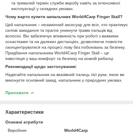
та тривалий термін служби виробу навіть за інтенсивної
експлуатації у складних умовах.
Чому варто купити напальчник World4Carp Finger Stall?
Цей напальчник – незамінний аксесуар для всіх, хто практикує
силові закидання та прагне уникнути травм пальців від
волосіні. Він забезпечує впевненість при роботі з важкими
оснастками та на далеких дистанціях, дозволяючи повністю
сконцентруватися на процесі лову без побоювань за безпеку.
Придбання напальчника World4Carp Finger Stall – це
інвестиція у ваш комфорт та безпеку на кожній рибалці.
Рекомендації щодо застосування:
Надягайте напальчник на вказівний палець тієї руки, якою ви
виконуєте основний закид. напальчник у природних умовах.
Приховати
Характеристики
Основні атрибути
Виробник
World4Carp