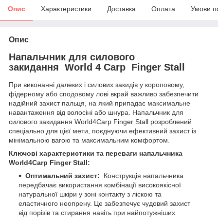
Опис
Характеристики
Доставка
Оплата
Умови п
Опис
Напальчник для силового
закидання
World
4
Carp
Finger Stall
При виконанні далеких і силових закидів у короповому,
фідерному або сподовому лові вкрай важливо забезпечити
надійний захист пальця, на який припадає максимальне
навантаження від волосіні або шнура. Напальчник для
силового закидання World4Carp Finger Stall розроблений
спеціально для цієї мети, поєднуючи ефективний захист із
мінімальною вагою та максимальним комфортом.
Ключові характеристики та переваги напальчника
World4Carp Finger Stall:
Оптимальний захист:
Конструкція напальчника
передбачає використання комбінації високоякісної
натуральної шкіри у зоні контакту з ліскою та
еластичного неопрену. Це забезпечує чудовий захист
від порізів та стирання навіть при найпотужніших