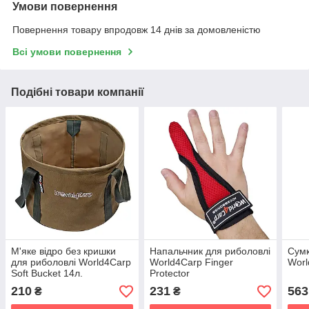
Умови повернення
Повернення товару впродовж 14 днів за домовленістю
Всі умови повернення
Подібні товари компанії
М'яке відро без кришки
Напальчник для риболовлі
Сумк
для риболовлі World4Carp
World4Carp Finger
Worl
Soft Bucket 14л.
Protector
210
231
563
₴
₴