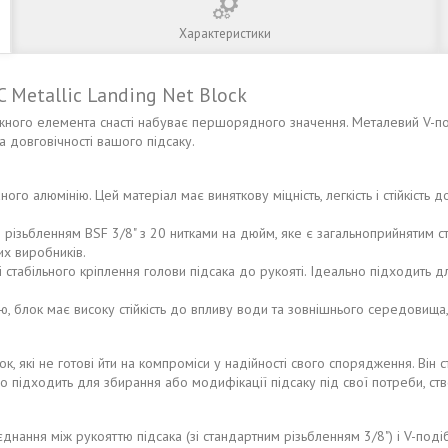
Характеристики
 Metallic Landing Net Block
жного елемента снасті набуває першорядного значення. Металевий V-по
 довговічності вашого підсаку.
го алюмінію. Цей матеріал має виняткову міцність, легкість і стійкість 
зьбленням BSF 3/8" з 20 нитками на дюйм, яке є загальноприйнятим стан
их виробників.
стабільного кріплення голови підсака до рукояті. Ідеально підходить 
 блок має високу стійкість до впливу води та зовнішнього середовища,
, які не готові йти на компроміси у надійності свого спорядження. Він
нно підходить для збирання або модифікації підсаку під свої потреби, 
нання між рукояттю підсака (зі стандартним різьбленням 3/8") і V-под