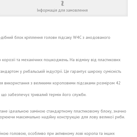
Інформація для замовлення
дібний блок кріплення голови підсаку W4C з анодованого
до корозії та механічних пошкоджень. На відміну від пластикових
дартом у рибальській індустрії. Це гарантує широку сумісність
для використання з великими короповими підсаками розміром 42
 що забезпечує тривалий термін його служби.
 стане ідеальною заміною стандартному пластиковому блоку, значно
створюючи максимально надійну конструкцію для лову великої риби.
ібною головою, особливо при активному лові коропа та інших