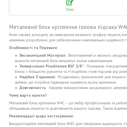
Опис
Металевий блок кріплення голови підсака W4C
Коли справа доходить до виведення великого трофея, міцність ко
алюмінію розроблено для забезпечення максимальної надійності та
Особливості та Переваги:
Високоміцний Матеріал:
Виготовлений із якісного анодовано
аналогів металевий блок витримує значні навантаження.
Універсальне Різьблення BSF 3/8":
Оснащене стандартним рі
блоку з більшістю рукояток та V-подібних голів підсаків від різн
Надійне З'єднання:
Роздвоювач, призначений для міцного і 
дюйми, де потрібна підвищена надійність вузла кріплення.
Довговічність:
Завдяки використанню анодованого алюмінію,
Чому варто купити?
Металевий блок кріплення W4C – це вибір професіоналів та рибалок
збільшивши міцність та довговічність вашого підсаку. Також відмі
Рекомендації
щодо застосування:
Використовуйте металевий блок W4C для створення надміцного з'єд