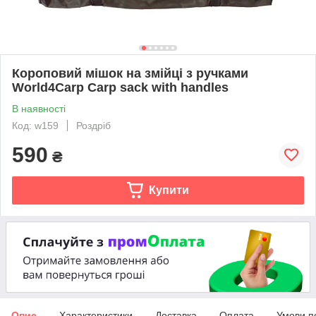
Короповий мішок на змійці з ручками
World4Carp Carp sack with handles
В наявності
Код: w159
Роздріб
590
₴
Купити
Опис
Характеристики
Доставка
Оплата
Умови п