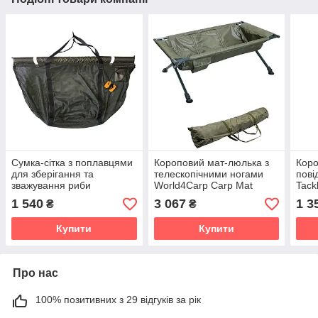
Сумка-сітка з поплавцями
Короповий мат-люлька з
Коро
для зберігання та
телескопічними ногами
пові
зважування риби
World4Carp Carp Mat
Tack
World4Carp MF Weigh
Cradle 120х70 см
1 540
3 067
1 3
₴
₴
Sling
Купити
Купити
Про нас
100% позитивних з 29 відгуків за рік