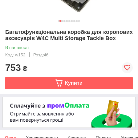
Багатофункціональна коробка для коропових
аксесуарів W4C Multi Storage Tackle Box
В наявності
Код: w152
Роздріб
753
₴
Купити
Опис
Характеристики
Доставка
Оплата
Умови п