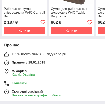
Рибальська сумка
Сумка для рибальських
Сумк
універсальна W4C Carryall
аксесуарів W4C Tackle
аксе
Bag
Bag Large
Bag
2 187
862
662
₴
₴
Купити
Купити
Про нас
100% позитивних з 30 відгуків за рік
Працює з 18.01.2018
м. Харків
Харків, Україна
Контакти
Сьогодні вихідний
Показати весь графік роботи