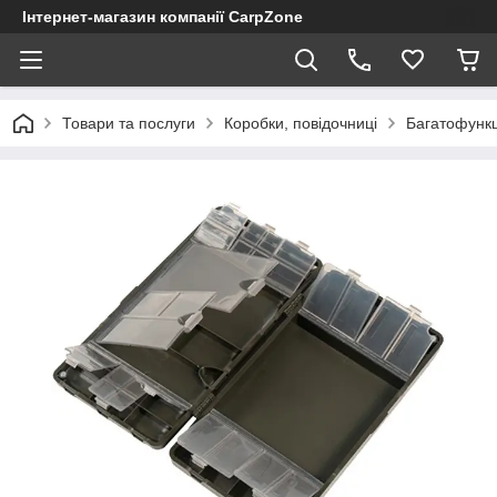
Інтернет-магазин компанії CarpZone
Товари та послуги
Коробки, повідочниці
Багатофункц