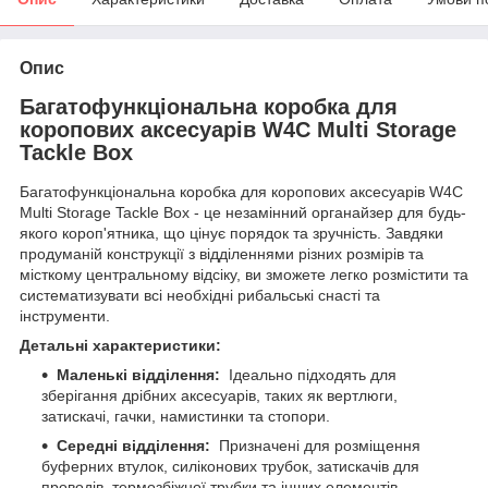
Опис
Багатофункціональна коробка для
коропових аксесуарів W4C Multi Storage
Tackle Box
Багатофункціональна коробка для коропових аксесуарів W4C
Multi Storage Tackle Box - це незамінний органайзер для будь-
якого короп'ятника, що цінує порядок та зручність. Завдяки
продуманій конструкції з відділеннями різних розмірів та
місткому центральному відсіку, ви зможете легко розмістити та
систематизувати всі необхідні рибальські снасті та
інструменти.
Детальні характеристики:
Маленькі відділення:
Ідеально підходять для
зберігання дрібних аксесуарів, таких як вертлюги,
затискачі, гачки, намистинки та стопори.
Середні відділення:
Призначені для розміщення
буферних втулок, силіконових трубок, затискачів для
проводів, термозбіжної трубки та інших елементів