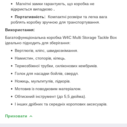
Магнітні замки гарантують, що коробка не
відкриється випадково
.
Портативність:
Компактні розміри та легка вага
роблять коробку зручною для транспортування.
Використання:
Багатофункціональна коробка W4C Multi Storage Tackle Box
ідеально підходить для зберігання:
Вертлюгів, кліпс, швидкознімання.
Намистин, стопорів, кілець.
Термозбіжної трубки, силіконових кембриків.
Голок для насадки бойлів, свердл.
Ножиць, мультитулів, лідкорів.
Мотовив із поводковим матеріалом.
Обтискний інструмент (до 5,5 дюйма).
І інших дрібних та середніх коропових аксесуарів.
Приховати