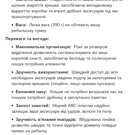
щільне закриття кришки, запобігаючи випадковому
відкриттю коробки та втраті дрібних аксесуарів під час
транспортування.
Вага:
Легка вага (390 г) не обтяжить вашу
рибальську сумку.
Переваги та вигоди:
Максимальна організація:
Різні за розміром
відділення дозволяють систематизувати всі ваші
коропові снасті, запобігаючи безладу та полегшуючи
пошук потрібних елементів.
Зручність використання:
Швидкий доступ до всіх
необхідних аксесуарів завдяки поділу за категоріями та
прозорою кришкою (опційно, якщо кришка прозора).
Економія часу:
більше не потрібно витрачати час на
пошуки потрібної дрібниці в заплутаних пакетах.
Захист снастей:
Міцний ABC-пластик надійно
захищає ваші аксесуари від ударів, вологи та пилу.
Зручність в'язання повідців:
Вбудована лінійка
дозволяє швидко та точно відміряти довжину повідця
прямо на рибалці.