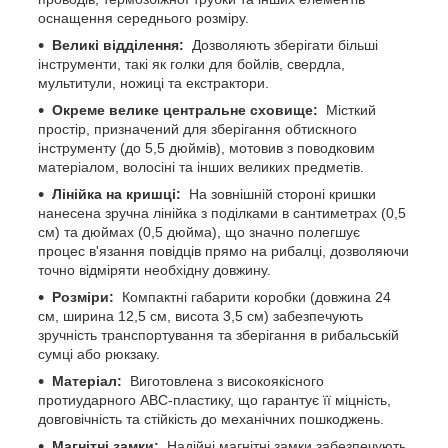
оснащення середнього розміру.
Великі відділення:
Дозволяють зберігати більші
інструменти, такі як голки для бойлів, свердла,
мультитули, ножиці та екстрактори.
Окреме велике центральне сховище:
Місткий
простір, призначений для зберігання обтискного
інструменту (до 5,5 дюймів), мотовив з поводковим
матеріалом, волосіні та інших великих предметів.
Лінійка на кришці:
На зовнішній стороні кришки
нанесена зручна лінійка з поділками в сантиметрах (0,5
см) та дюймах (0,5 дюйма), що значно полегшує
процес в'язання повідців прямо на рибалці, дозволяючи
точно відміряти необхідну довжину.
Розміри:
Компактні габарити коробки (довжина 24
см, ширина 12,5 см, висота 3,5 см) забезпечують
зручність транспортування та зберігання в рибальській
сумці або рюкзаку.
Матеріал:
Виготовлена ​​з високоякісного
протиударного ABC-пластику, що гарантує її міцність,
довговічність та стійкість до механічних пошкоджень.
Магнітні замки:
Надійні магнітні замки забезпечують