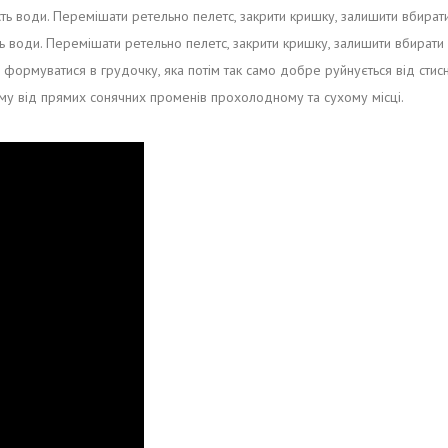
сть води. Перемішати ретельно пелетс, закрити кришку, залишити вбирати
сть води. Перемішати ретельно пелетс, закрити кришку, залишити вбирати
о формуватися в грудочку, яка потім так само добре руйнується від стис
ому від прямих сонячних променів прохолодному та сухому місці.