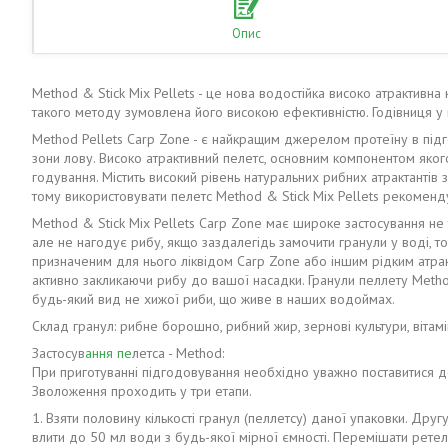
Опис
Method & Stick Mix Pellets - це нова водостійка високо атрактивна
такого методу зумовлена його високою ефективністю. Годівниця у в
Method Pellets Carp Zone - є найкращим джерелом протеїну в підг
зони лову. Високо атрактивний пелетс, основним компонентом якого
годування. Містить високий рівень натуральних рибних атрактантів 
тому використовувати пелетс Method & Stick Mix Pellets рекоменд
Method & Stick Mix Pellets Carp Zone має широке застосування не т
але не нагодує рибу, якщо заздалегідь замочити гранули у воді, 
призначеним для нього ліквідом Carp Zone або іншим рідким атрак
активно закликаючи рибу до вашої насадки. Гранули пеллету Method
будь-який вид не хижої риби, що живе в наших водоймах.
Склад гранул: рибне борошно, рибний жир, зернові культури, вітамі
Застосув
ання пе
летса - Method:
При приготуванні підгодовування необхідно уважно поставитися д
Зволоження проходить у три етапи.
1. Взяти половину кількості гранул (пеллетсу) даної упаковки. Др
влити до 50 мл води з будь-якої мірної ємності. Перемішати ретел