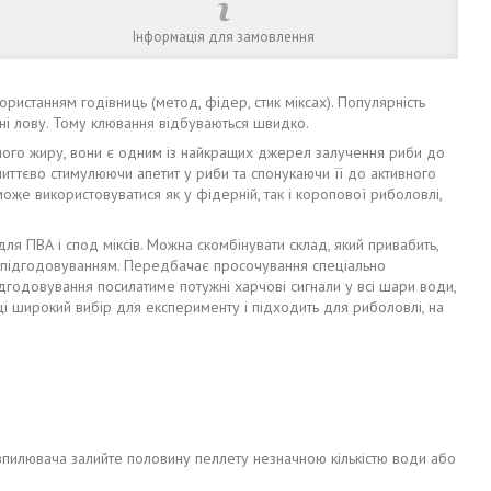
Інформація для замовлення
ристанням годівниць (метод, фідер, стик міксах). Популярність
оні лову. Тому клювання відбуваються швидко.
'ячого жиру, вони є одним із найкращих джерел залучення риби до
миттєво стимулюючи апетит у риби та спонукаючи її до активного
може використовуватися як у фідерній, так і коропової риболовлі,
ля ПВА і спод міксів. Можна скомбінувати склад, який привабить,
 з підгодовуванням. Передбачає просочування спеціально
дгодовування посилатиме потужні харчові сигнали у всі шари води,
ці широкий вибір для експерименту і підходить для риболовлі, на
розпилювача залийте половину пеллету незначною кількістю води або