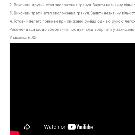
2. Виконати другий етап зволоження гранул. Залити незначну кількі
3. Виконати третій етап зволоження гранул. Залити незначну кількі
4. Готовий пелетс повинен при стисканні суміші однією рукою легк
Рекомендації щодо зберігання: продукт слід зберігати у захищен
Упаковка: 600г