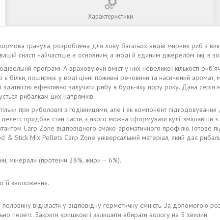
Характеристики
 кормова гранула, розроблена для лову багатьох видів мирних риб з вико
ашій снасті найчастіше є основним, а іноді й єдиним джерелом їжі, в з
одівельній програмі. А враховуючи вміст у них невеликої кількості риб
 є білки, поширює у воді цінні поживні речовини та насичений аромат, 
зі здатністю ефективно залучати рибу в будь-яку пору року. Дана серія 
ується рибалкам цих напрямків.
ільки при риболовлі з годівницями, але і як компонент підгодовування д
то пелетс придбає стан пасти, з якого можна сформувати кулі, змішавши
тантом Carp Zone відповідного смако-ароматичного профілю. Готове пі
 & Stick Mix Pellets Carp Zone універсальний матеріал, який дає рибал
ни, мінерали (протеїни 28%, жири – 6%).
о її зволоження.
угу половину відкласти у відповідну герметичну ємність. За допомогою 
ьно пелетс. Закрити кришкою і залишити вбирати вологу на 5 хвилин