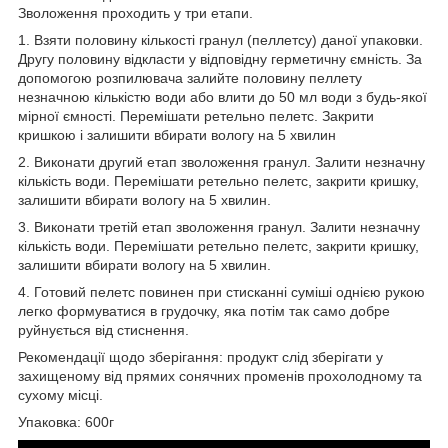
Зволоження проходить у три етапи.
1. Взяти половину кількості гранул (пеллетсу) даної упаковки.
Другу половину відкласти у відповідну герметичну ємність. За
допомогою розпилювача залийте половину пеллету
незначною кількістю води або влити до 50 мл води з будь-якої
мірної ємності. Перемішати ретельно пелетс. Закрити
кришкою і залишити вбирати вологу на 5 хвилин
2. Виконати другий етап зволоження гранул. Залити незначну
кількість води. Перемішати ретельно пелетс, закрити кришку,
залишити вбирати вологу на 5 хвилин.
3. Виконати третій етап зволоження гранул. Залити незначну
кількість води. Перемішати ретельно пелетс, закрити кришку,
залишити вбирати вологу на 5 хвилин.
4. Готовий пелетс повинен при стисканні суміші однією рукою
легко формуватися в грудочку, яка потім так само добре
руйнується від стиснення.
Рекомендації щодо зберігання: продукт слід зберігати у
захищеному від прямих сонячних променів прохолодному та
сухому місці.
Упаковка: 600г