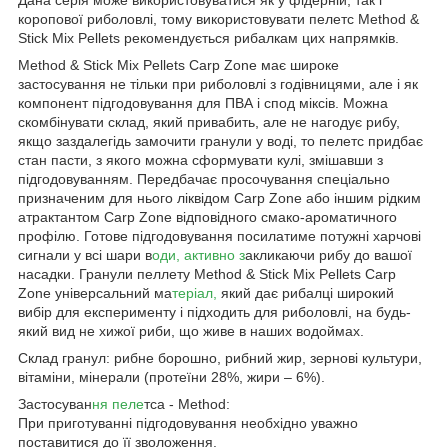
Дана серія може використовуватися як у фідерній, так і
коропової риболовлі, тому використовувати пелетс Method &
Stick Mix Pellets рекомендується рибалкам цих напрямків.
Method & Stick Mix Pellets Carp Zone має широке
застосування не тільки при риболовлі з годівницями, але і як
компонент підгодовування для ПВА і спод міксів. Можна
скомбінувати склад, який привабить, але не нагодує рибу,
якщо заздалегідь замочити гранули у воді, то пелетс придбає
стан пасти, з якого можна сформувати кулі, змішавши з
підгодовуванням. Передбачає просочування спеціально
призначеним для нього ліквідом Carp Zone або іншим рідким
атрактантом Carp Zone відповідного смако-ароматичного
профілю. Готове підгодовування посилатиме потужні харчові
сигнали у всі шари в
оди, активно з
акликаючи рибу до вашої
насадки. Гранули пеллету Method & Stick Mix Pellets Carp
Zone універсальний ма
теріал,
який дає рибалці широкий
вибір для експерименту і підходить для риболовлі, на будь-
який вид не хижої риби, що живе в наших водоймах.
Склад гранул: рибне борошно, рибний жир, зернові культури,
вітаміни, мінерали (протеїни 28%, жири – 6%).
Застосуван
ня пеле
тса - Method:
При приготуванні підгодовування необхідно уважно
поставитися до її зволоження.