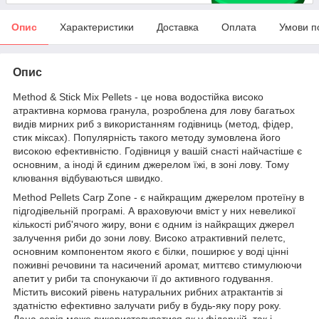
Опис
Характеристики
Доставка
Оплата
Умови п
Опис
Method & Stick Mix Pellets - це нова водостійка високо
атрактивна кормова гранула, розроблена для лову багатьох
видів мирних риб з використанням годівниць (метод, фідер,
стик міксах). Популярність такого методу зумовлена його
високою ефективністю. Годівниця у вашій снасті найчастіше є
основним, а іноді й єдиним джерелом їжі, в зоні лову. Тому
клювання відбуваються швидко.
Method Pellets Carp Zone - є найкращим джерелом протеїну в
підгодівельній програмі. А враховуючи вміст у них невеликої
кількості риб'ячого жиру, вони є одним із найкращих джерел
залучення риби до зони лову. Високо атрактивний пелетс,
основним компонентом якого є білки, поширює у воді цінні
поживні речовини та насичений аромат, миттєво стимулюючи
апетит у риби та спонукаючи її до активного годування.
Містить високий рівень натуральних рибних атрактантів зі
здатністю ефективно залучати рибу в будь-яку пору року.