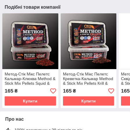
Подібні товари компанії
Метод-Стік Мікс Пелетс
Метод-Стік Мікс Пелетс
Мето
Кальмар-Клюква Method &
Креветка-Кальмар Method
Скві
Stick Mix Pellets Squid &
& Stick Mix Pellets Кrill &
& St
Cranberry 2-4mm 600g
Squid 600g 2-4mm
600
165
165
165
₴
₴
Купити
Купити
Про нас