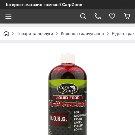
Інтернет-магазин компанії CarpZone
Товари та послуги
Коропове харчування
Рідкі аттра