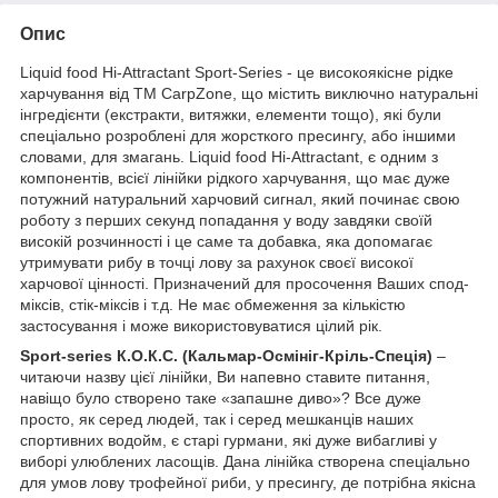
Опис
Liquid food Hi-Attractant Sport-Series - це високоякісне рідке
харчування від ТМ CarpZone, що містить виключно натуральні
інгредієнти (екстракти, витяжки, елементи тощо), які були
спеціально розроблені для жорсткого пресингу, або іншими
словами, для змагань. Liquid food Hi-Attractant, є одним з
компонентів, всієї лінійки рідкого харчування, що має дуже
потужний натуральний харчовий сигнал, який починає свою
роботу з перших секунд попадання у воду завдяки своїй
високій розчинності і це саме та добавка, яка допомагає
утримувати рибу в точці лову за рахунок своєї високої
харчової цінності. Призначений для просочення Ваших спод-
міксів, стiк-міксів і т.д. Не має обмеження за кількістю
застосування і може використовуватися цілий рік.
Sport-series К.О.К.С. (Кальмар-Осмініг-Кріль-Спеція)
–
читаючи назву цієї лінійки, Ви напевно ставите питання,
навіщо було створено таке «запашне диво»? Все дуже
просто, як серед людей, так і серед мешканців наших
спортивних водойм, є старі гурмани, які дуже вибагливі у
виборі улюблених ласощів. Дана лінійка створена спеціально
для умов лову трофейної риби, у пресингу, де потрібна якісна