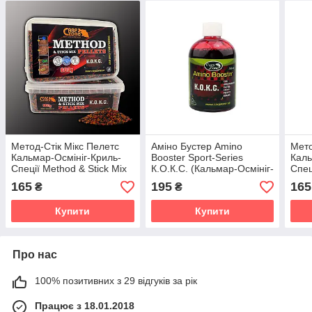
Метод-Стік Мікс Пелетс
Аміно Бустер Amino
Мето
Кальмар-Осмініг-Криль-
Booster Sport-Series
Каль
Спеції Method & Stick Mix
К.О.К.С. (Кальмар-Осмініг-
Спец
Pellets К.О.К.С. 600g 2-
Кріль-Спеція)
Pell
165
195
165
₴
₴
4mm
4m
Купити
Купити
Про нас
100% позитивних з 29 відгуків за рік
Працює з 18.01.2018