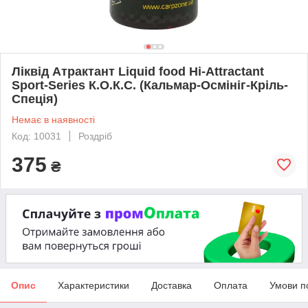
Ліквід Атрактант Liquid food Hi-Attractant
Sport-Series К.О.К.С. (Кальмар-Осмініг-Кріль-
Спеція)
Немає в наявності
Код: 10031
Роздріб
375
₴
Опис
Характеристики
Доставка
Оплата
Умови п