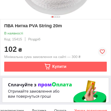
ПВА Нитка PVA String 20m
В наявності
Код: 15415
Роздріб
102
₴
Мінімальна сума замовлення на сайті — 300 ₴
Купити
арактеристики
Доставка
Оплата
Умови повернення