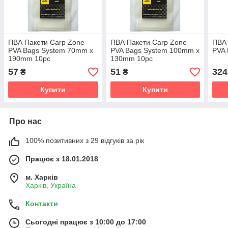
ПВА Пакети Carp Zone
ПВА Пакети Carp Zone
ПВА 
PVA Bags System 70mm х
PVA Bags System 100mm х
PVA
190mm 10pc
130mm 10pc
57
51
324
₴
₴
Купити
Купити
Про нас
100% позитивних з 29 відгуків за рік
Працює з 18.01.2018
м. Харків
Харків, Україна
Контакти
Сьогодні працює з 10:00 до 17:00