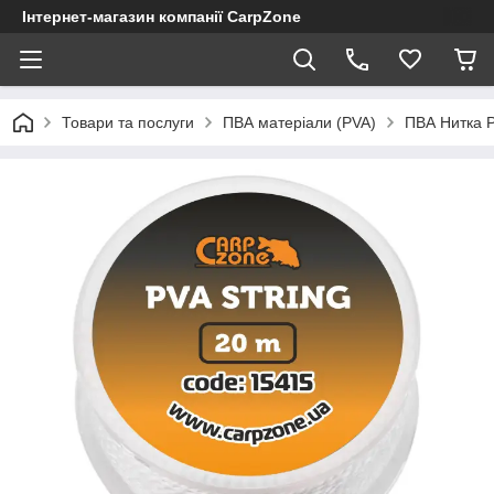
Інтернет-магазин компанії CarpZone
Товари та послуги
ПВА матеріали (PVA)
ПВА Нитка P