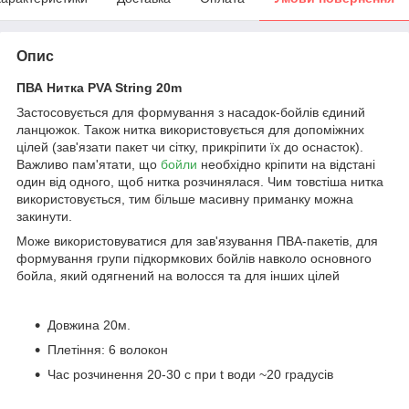
Опис
ПВА Нитка PVA String 20m
Застосовується для формування з насадок-бойлів єдиний
ланцюжок. Також нитка використовується для допоміжних
цілей (зав'язати пакет чи сітку, прикріпити їх до оснасток).
Важливо пам'ятати, що
бойли
необхідно кріпити на відстані
один від одного, щоб нитка розчинялася. Чим товстіша нитка
використовується, тим більше масивну приманку можна
закинути.
Може використовуватися для зав'язування ПВА-пакетів, для
формування групи підкормкових бойлів навколо основного
бойла, який одягнений на волосся та для інших цілей
Довжина 20м.
Плетіння: 6 волокон
Час розчинення 20-30 с при t води ~20 градусів