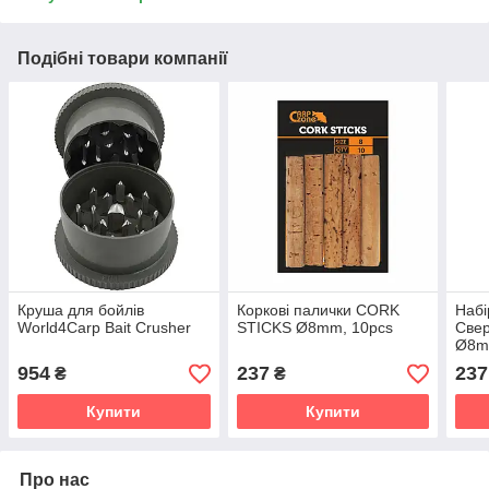
Подібні товари компанії
Круша для бойлів
Коркові палички CORK
Набi
World4Carp Bait Crusher
STICKS Ø8mm, 10pcs
Свер
Ø8
954
237
237
₴
₴
Купити
Купити
Про нас