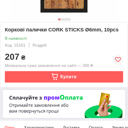
Коркові палички CORK STICKS Ø6mm, 10pcs
В наявності
Код: 15161
Роздріб
207
₴
Мінімальна сума замовлення на сайті — 300 ₴
Купити
Опис
Характеристики
Доставка
Оплата
Умови п