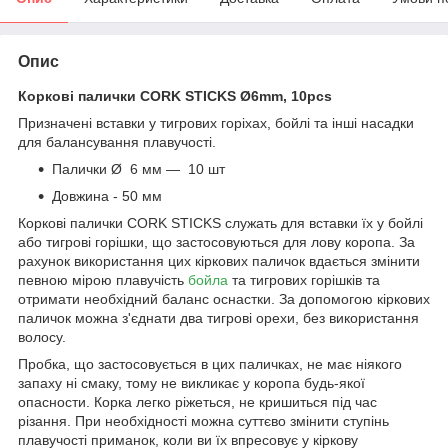
Опис
Коркові палички CORK STICKS Ø6mm, 10pcs
Призначені вставки у тигрових горіхах, бойлі та інші насадки
для балансування плавучості.
Палички Ø 6 мм — 10 шт
Довжина - 50 мм
Коркові палички CORK STICKS служать для вставки їх у бойлі
або тигрові горішки, що застосовуються для лову коропа. За
рахунок використання цих кіркових паличок вдається змінити
певною мірою плавучість
бойла
та тигрових горішків та
отримати необхідний баланс оснастки. За допомогою кіркових
паличок можна з'єднати два тигрові орехи, без використання
волосу.
Пробка, що застосовується в цих паличках, не має ніякого
запаху ні смаку, тому не викликає у коропа будь-якої
опасности. Корка легко ріжеться, не кришиться під час
різання. При необхідності можна суттєво змінити ступінь
плавучості приманок, коли ви їх впресовує у кіркову