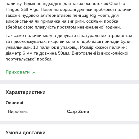
паличку. Відмінно підходять для таких оснасток як Chod та
Hinged Stiff Rigs. Невеликі обрізані ділянки пробкової палички
також є чудовою альтернативою пені Zig Rig Foam, для
використання як приманка на зиг риги, оскільки пробка
зберігає свою плавучість протягом невизначеної години.
Так само палички можна дипувати в натуральних атрактантах
та підсолоджувачах, якщо ви хочете, щоб ваші принади були
унікальними. 10 паличок в упаковці. Розмір кожної палички:
діаметр 6 мм та довжина 50мм. Виготовлені із високоякісної
португальської пробки.
Приховати
Характеристики
Основні
Виробник
Carp Zone
Умови доставки