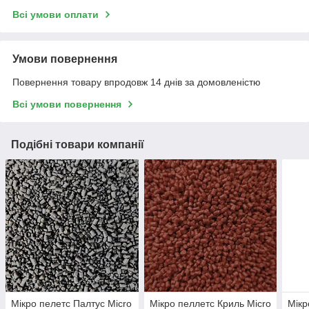
Всі умови оплати
Умови повернення
Повернення товару впродовж 14 днів за домовленістю
Всі умови повернення
Подібні товари компанії
Мікро пелетс Палтус Micro
Мікро пеллетс Криль Micro
Мікр