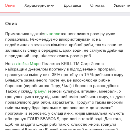
Опис
Характеристики
Доставка
Оплата
Умови п
Опис
Приманлива здатніс
ть пелле
тса невеликого розміру дуже
приваблива. Рекомендуємо використовувати їх на
водоймищах з великою кількістю дрібної риби, так як вони не
залишають сліду в середніх шарах води, не стягують дрібниці
в придонний шар, ніж селектують розмір риб.
Нов
а лінійка Мікр
о Пеллетса KRILL ТМ Carp Zone є
найкращим джерелом протеїну в підгодівельній програмі,
враховуючи вміст у них 35% протеїну та 19 % риб'ячого жиру.
Більшість зазначеного протеїну, це високоякісна рибне
борошно (виробництва Перу, Чилі) і борошно ракоподібних.
Також у складі г
ранул з
ернові культури, вітаміни, мінерали. У
гранулах цього виду підвищений вміст риб'ячого жиру, як дуже
привабливого для риби, атрактанта. Продукт з таким високим
вмістом жиру буде ідеальним доповненням до кормової
програми із зернових, у складі яких, жирів мінімальна кількість
або гранул FOUR SEASONS, при лові в теплій воді. Для того,
щоб не завдати шкоди рибі такою кількістю жирів, гранули
заповнені Вітаміном Е, який має сильний антиоксидантний