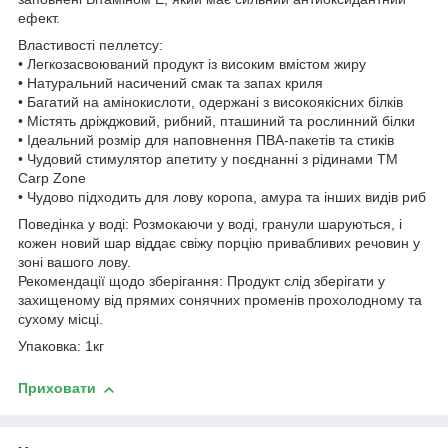
ефект.
Властивості пеллетсу:
• Легкозасвоюваний продукт із високим вмістом жиру
• Натуральний насичений смак та запах криля
• Багатий на амінокислоти, одержані з високоякісних білків
• Містять дріжджовий, рибний, пташиний та рослинний білки
• Ідеальний розмір для наповнення ПВА-пакетів та стиків
• Чудовий стимулятор апетиту у поєднанні з рідинами ТМ
Carp Zone
• Чудово підходить для лову коропа, амура та інших видів риб
Поведінка у воді: Розмокаючи у воді, гранули шаруються, і
кожен новий шар віддає свіжу порцію привабливих речовин у
зоні вашого лову.
Рекомендації щодо зберігання: Продукт слід зберігати у
захищеному від прямих сонячних променів прохолодному та
сухому місці.
Упаковка: 1кг
Приховати