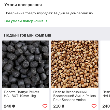
Умови повернення
Повернення товару впродовж 14 днів за домовленістю
Всі умови повернення
Подібні товари компанії
Пелетс Палтус Pellets
Пелетс Всесезонний
Пеле
HALIBUT 10mm 1kg
Всесезонний Аміно Pellets
HAL
Four Seasons Amino
4,5mm 1kg
240
210
240
₴
₴