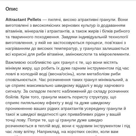
Опис
Attractant Pellets
— пилячі, високо атрактивні гранули. Вони
виготовлені з високоякісних зернових культур із додаванням
вітамінів, мінералів і атрактантів, а також жирів і білків рибного
та тваринного походження. Завдяки індивідуальній технології
виготовлення, у якій не застосовуються процеси, пов'язані з
нагріванням до високих температур, у гранулах залишаються
всі корисні для риби вітаміни, амінокислоти та мікроелементи.
Важливою особливістю цих гранул є те, що вони містять
мінімум жиру, що робить їх дуже гарним інструментом під час
ловлі в холодній воді (весна/осінь), коли метаболізм риби
сповільнюється. Час розчинення таких гранул мінімальний, а
це сприяє максимально швидкому віддалі у воду харчового
сигналу. За складом пелетс наближений до складу розчинних
бойлів. Крім того, гранули мають пористу структуру, що
сприяє пиляльному ефекту у воді та дуже швидкому
проникненню ваших рідких атрактантів усередину гранули й
такої ж швидкої видатності цих привабливих рідин у вашій
точці лову. Попри те, що ці гранули дуже швидко
розчиняються в теплій воді, вони є чудовим інструментом і під
час лову влітку. Наприклад, на коротких сесіях, коли вам