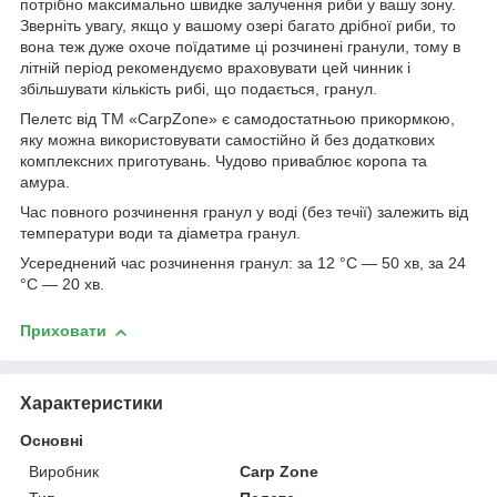
потрібно максимально швидке залучення риби у вашу зону.
Зверніть увагу, якщо у вашому озері багато дрібної риби, то
вона теж дуже охоче поїдатиме ці розчинені гранули, тому в
літній період рекомендуємо враховувати цей чинник і
збільшувати кількість рибі, що подається, гранул.
Пелетс від ТМ «CarpZone» є самодостатньою прикормкою,
яку можна використовувати самостійно й без додаткових
комплексних приготувань. Чудово приваблює коропа та
амура.
Час повного розчинення гранул у воді (без течії) залежить від
температури води та діаметра гранул.
Усереднений час розчинення гранул: за 12 °C — 50 хв, за 24
°C — 20 хв.
Приховати
Характеристики
Основні
Виробник
Carp Zone