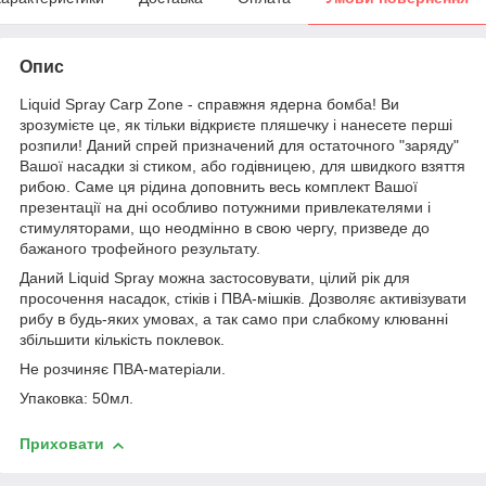
Опис
Liquid Spray Carp Zone - справжня ядерна бомба! Ви
зрозумієте це, як тільки відкриєте пляшечку і нанесете перші
розпили! Даний спрей призначений для остаточного "заряду"
Вашої насадки зі стиком, або годівницею, для швидкого взяття
рибою. Саме ця рідина доповнить весь комплект Вашої
презентації на дні особливо потужними привлекателями і
стимуляторами, що неодмінно в свою чергу, призведе до
бажаного трофейного результату.
Даний Liquid Spray можна застосовувати, цілий рік для
просочення насадок, стіків і ПВА-мішків. Дозволяє активізувати
рибу в будь-яких умовах, а так само при слабкому клюванні
збільшити кількість поклевок.
Не розчиняє ПВА-матеріали.
Упаковка: 50мл.
Приховати