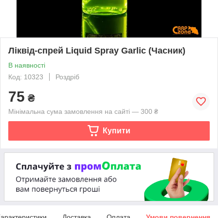
Ліквід-спрей Liquid Spray Garlic (Часник)
В наявності
Код: 10323
Роздріб
75
₴
Мінімальна сума замовлення на сайті — 300 ₴
Купити
арактеристики
Доставка
Оплата
Умови повернення