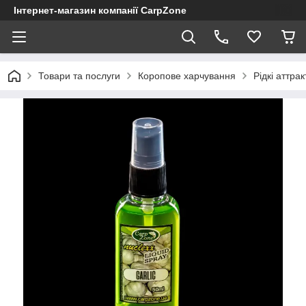
Інтернет-магазин компанії CarpZone
Товари та послуги
Коропове харчування
Рідкі аттра