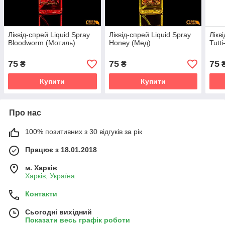
Ліквід-спрей Liquid Spray
Ліквід-спрей Liquid Spray
Лікв
Bloodworm (Мотиль)
Honey (Мед)
Tutti
75
75
75
₴
₴
Купити
Купити
Про нас
100% позитивних з 30 відгуків за рік
Працює з 18.01.2018
м. Харків
Харків, Україна
Контакти
Сьогодні вихідний
Показати весь графік роботи