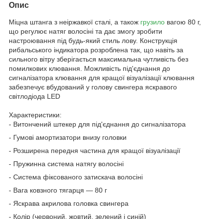
Опис
Міцна штанга з неіржавкої сталі, а також
грузило
вагою 80 г,
що регулює натяг волосіні та дає змогу зробити
настроювання під будь-який стиль лову. Конструкція
рибальського індикатора розроблена так, що навіть за
сильного вітру зберігається максимальна чутливість без
помилкових клювання. Можливість під'єднання до
сигналізатора клювання для кращої візуалізації клювання
забезпечує вбудований у голову свингера яскравого
світлодіода LED
Характеристики:
- Витончений штекер для під'єднання до сигналізатора
- Гумові амортизатори внизу головки
- Розширена передня частина для кращої візуалізації
- Пружинна система натягу волосіні
- Система фіксованого затискача волосіні
- Вага ковзного тягарця — 80 г
- Яскрава акрилова головка свингера
- Колір (червоний, жовтий, зелений і синій)