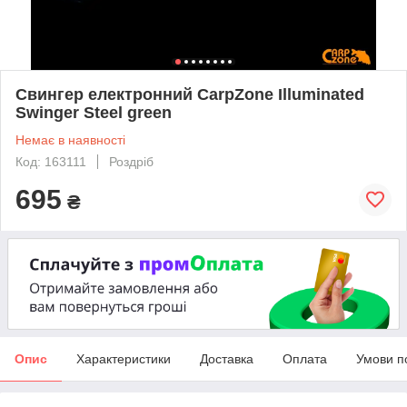
Свингер електронний CarpZone Illuminated
Swinger Steel green
Немає в наявності
Код: 163111
Роздріб
695
₴
Опис
Характеристики
Доставка
Оплата
Умови п