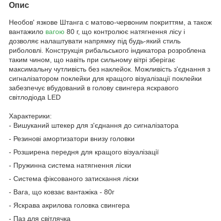
Опис
Необов' язкове Штанга с матово-червоним покриттям, а також
вантажило
вагою
80 г, що контролює натягнення лісу і
дозволяє налаштувати напрямку під будь-який стиль
риболовлі. Конструкція рибальського індикатора розроблена
таким чином, що навіть при сильному вітрі зберігає
максимальну чутливість без наклейок. Можливість з'єднання з
сигналізатором поклейки для кращого візуалізації поклейки
забезпечує вбудований в голову свингера яскравого
світлодіода LED
Характерики:
- Вишуканий штекер для з'єднання до сигналізатора
- Резинові амортизатори внизу головки
- Розширена передня для кращого візуалізації
- Пружинна система натягнення ліски
- Система фіксованого затискання ліски
- Вага, що ковзає вантажіка - 80г
- Яскрава акрилова головка свингера
- Паз для світлячка