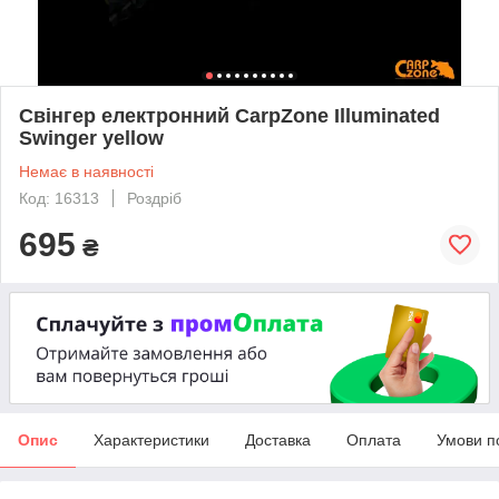
Свінгер електронний CarpZone Illuminated
Swinger yellow
Немає в наявності
Код: 16313
Роздріб
695
₴
Опис
Характеристики
Доставка
Оплата
Умови п