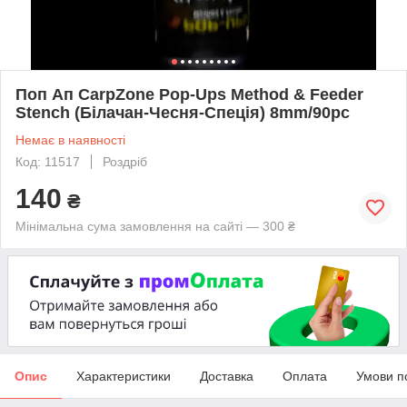
Поп Ап CarpZone Pop-Ups Method & Feeder
Stench (Білачан-Чесня-Спеція) 8mm/90pc
Немає в наявності
Код: 11517
Роздріб
140
₴
Мінімальна сума замовлення на сайті — 300 ₴
Опис
Характеристики
Доставка
Оплата
Умови п