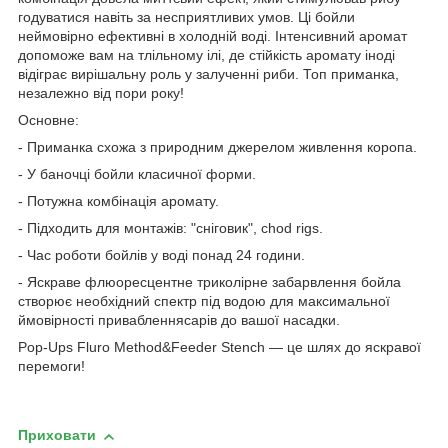
годуватися навіть за несприятливих умов. Ці бойли
неймовірно ефективні в холодній воді. Інтенсивний аромат
допоможе вам на тлільному ілі, де стійкість аромату іноді
відіграє вирішальну роль у залученні риби. Топ приманка,
незалежно від пори року!
Основне:
- Приманка схожа з природним джерелом живлення коропа.
- У баночці бойли класичної форми.
- Потужна комбінація аромату.
- Підходить для монтажів: "сніговик", chod rigs.
- Час роботи бойлів у воді понад 24 години.
- Яскраве флюоресцентне триколірне забарвлення бойла
створює необхідний спектр під водою для максимальної
ймовірності привабленнясарів до вашої насадки.
Pop-Ups Fluro Method&Feeder Stench — це шлях до яскравої
перемоги!
Приховати