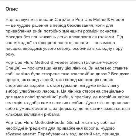
Опис
Над плавучі міні попапи CarpZone Pop-Ups Method&Feeder
— це чудове рішення в період безклювання, коли для
приваблення риби потрібно зменшити розміри оснастки.
Насадка без пошкоджень легко проколюється голками. Під
час методної та фідерної ловлі ці попапи — незамінна
насадка впродовж усього сезону, особливо в холодну пору
року.
Pop-Ups Fluro Method & Feeder Stench (Білачан-Чеснок-
Спеція) — прочитавши назву цієї лінійки, Ви напевно ставите
собі, навіщо було створене таке «заспокійне диво»? Все дуже
просто, як серед людей, так і серед мешканців наших
спортивних водойм, є старі гурмани, які дуже вибагливі у
виборі улюблених ласощів. Ця лінійка створена спеціально
для умов ловлі трофейної риби, у пресінгу, де потрібна якісна
селекція та добір саме великих особин. Дуже якісно проявляє
себе в умовах змагань, за формату, де показник визначається
кількома великими рибами.
Pop-Ups Fluro Method&Feeder Stench містять у собі всі
необхідні інгредієнти для приваблення коропа. Чудово
збуджує апетит. Перебуваючи у воді довгий час, принада