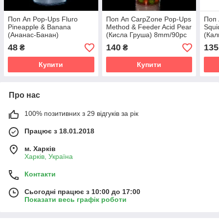
Поп Ап Pop-Ups Fluro
Поп Ап CarpZone Pop-Ups
Поп 
Pineapple & Banana
Method & Feeder Acid Pear
Squi
(Ананас-Банан)
(Кисла Груша) 8mm/90pc
(Ка
11mm/10pc
11m
48
140
135
₴
₴
Купити
Купити
Про нас
100% позитивних з 29 відгуків за рік
Працює з 18.01.2018
м. Харків
Харків, Україна
Контакти
Сьогодні працює з 10:00 до 17:00
Показати весь графік роботи