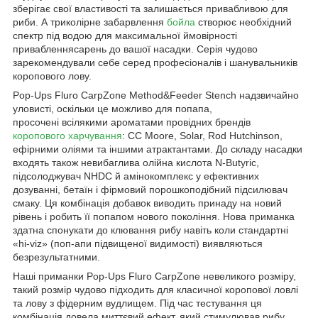
зберігає свої властивості та залишається привабливою для
риби. А триколірне забарвлення
бойла
створює необхідний
спектр під водою для максимальної ймовірності
привабленнясарень до вашої насадки. Серія чудово
зарекомендували себе серед професіоналів і шанувальників
коропового лову.
Pop-Ups Fluro CarpZone Method&Feeder Stench надзвичайно
уловисті, оскільки це можливо для попапа,
просочені всілякими ароматами провідних брендів
коропового харчування
: CC Moore, Solar, Rod Hutchinson,
ефірними оліями та іншими атрактантами. До складу насадки
входять також невибаглива олійна кислота N-Butyric,
підсолоджувач NHDC й амінокомплекс у ефективних
дозуванні, бетаїн і фірмовий порошкоподібний підсилювач
смаку. Ця комбінація добавок виводить принаду на новий
рівень і робить її попапом нового покоління. Нова приманка
здатна спонукати до клювання рибу навіть коли стандартні
«hi-viz» (поп-апи підвищеної видимості) виявляються
безрезультатними.
Наші приманки Pop-Ups Fluro CarpZone невеликого розміру,
такий розмір чудово підходить для класичної коропової ловлі
та лову з фідерним вудлищем. Під час тестування ця
комбінація довела миттєвий ефект, який стимулював рибу