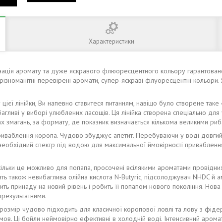
Характеристики
бінація аромату та дуже яскравого флюоресцентного кольору гарантова
 різноманітні перевірені аромати, cупер-яскраві флуоресцентні кольори.
цієї лінійки, Ви напевно ставитеся питанням, навіщо було створене так
гливі у виборі улюблених ласощів. Ця лінійка створена спеціально для у
х змагань, за формату, де показник визначається кількома великими риб
 приваблення коропа. Чудово збуджує апетит. Перебуваючи у воді довгий 
необхідний спектр під водою для максимальної ймовірності привабленн
аскільки це можливо для попапа, просочені всілякими ароматами провідн
ть також невибаглива олійна кислота N-Butyric, підсолоджувач NHDC й а
ь принаду на новий рівень і робить її попапом нового покоління. Нова
зрезультатними.
розмір чудово підходить для класичної коропової ловлі та лову з фіде
ов. Ці бойли неймовірно ефективні в холодній воді. Інтенсивний аромат 