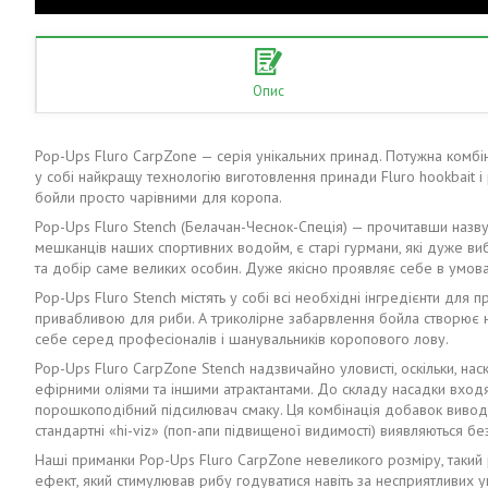
Опис
Pop-Ups Fluro CarpZone — серія унікальних принад. Потужна ком
у собі найкращу технологію виготовлення принади Fluro hookbait і
бойли просто чарівними для коропа.
Pop-Ups Fluro Stench (Белачан-Чеснок-Спеція) — прочитавши назву 
мешканців наших спортивних водойм, є старі гурмани, які дуже виба
та добір саме великих особин. Дуже якісно проявляє себе в умова
Pop-Ups Fluro Stench містять у собі всі необхідні інгредієнти для
привабливою для риби. А триколірне забарвлення бойла створює 
себе серед професіоналів і шанувальників коропового лову.
Pop-Ups Fluro CarpZone Stench надзвичайно уловисті, оскільки, н
ефірними оліями та іншими атрактантами. До складу насадки входя
порошкоподібний підсилювач смаку. Ця комбінація добавок виводит
стандартні «hi-viz» (поп-апи підвищеної видимості) виявляються бе
Наші приманки Pop-Ups Fluro CarpZone невеликого розміру, такий 
ефект, який стимулював рибу годуватися навіть за несприятливих ум