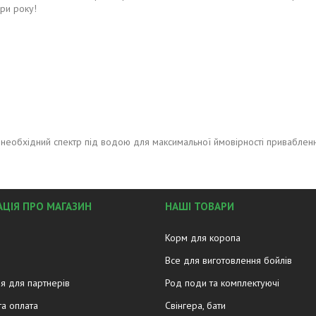
ри року!
необхідний спектр під водою для максимальної ймовірності привабленн
ЦІЯ ПРО МАГАЗИН
НАШІ ТОВАРИ
Корм для коропа
Все для виготовлення бойлів
я для партнерів
Род поди та комплектуючі
та оплата
Свінгера, бати