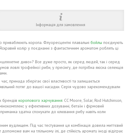
Інформація для замовлення
но приваблюють коропа. Флуоресцентні плавальні
бойлы
поєднують
 Яскравий колір у поєднанні з фантастичним ароматом роблять ці
е «шляхетне диво»? Все дуже просто, як серед людей, так і серед
мов ловлі трофейної риби, у пресінгу, де потрібна якісна селекція
ами.
час, принада зберігає свої властивості та залишається
явільний потяг до вашої насадки. Серія чудово зарекомендували
их брендів
коропового харчування
: CC Moore, Solar, Rod Hutchinson,
мінокомплекс у ефективних дозуванні, бетаїн і фірмовий
 приманка здатна спонукати до клювання рибу навіть коли
рним вудлищем. Під час тестування ця комбінація довела миттєвий
допоможе вам на тлільному ілі, де стійкість аромату іноді відіграє