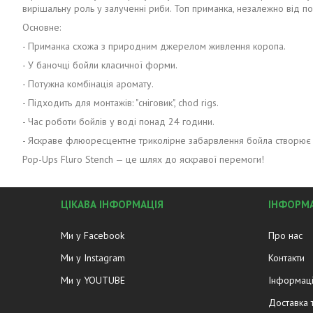
вирішальну роль у залученні риби. Топ приманка, незалежно від по
Основне:
- Приманка схожа з природним джерелом живлення коропа.
- У баночці бойли класичної форми.
- Потужна комбінація аромату.
- Підходить для монтажів: "сніговик", chod rigs.
- Час роботи бойлів у воді понад 24 години.
- Яскраве флюоресцентне триколірне забарвлення бойла створює 
Pop-Ups Fluro Stench — це шлях до яскравої перемоги!
ЦІКАВА ІНФОРМАЦІЯ
ІНФОРМА
Ми у Facebook
Про нас
Ми у Instagram
Контакти
Ми у YOUTUBE
Інформаці
Доставка 