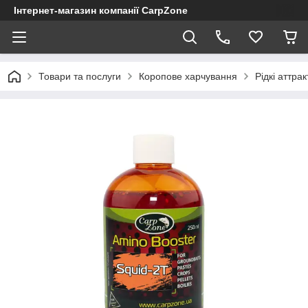
Інтернет-магазин компанії CarpZone
Товари та послуги
Коропове харчування
Рідкі аттра