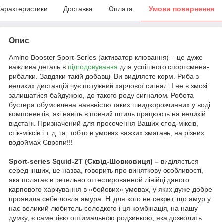
арактеристики
Доставка
Оплата
Умови повернення
Опис
Amino Booster Sport-Series (активатор клювання) – це дуже
важлива деталь в
підгодовування
для успішного спортсмена-
рибалки. Завдяки такій добавці, Ви виділяєте корм. Риба з
великих дистанцій чує потужний харчової сигнал. І не в змозі
залишатися байдужою, до такого роду сигналом. Робота
бустера обумовлена наявністю таких швидкорозчинних у воді
компонентів, які навіть в повний штиль працюють на великій
відстані. Призначений для просочення Ваших спод-міксів,
стік-міксів і т. д. га, тобто в умовах важких змагань, на різних
водоймах Європи!!!
Sport-series Squid-2T (Сквід-Шовковиця) –
виділяється
серед інших, це назва, говорить про виняткову особливості,
яка полягає в ретельно оттестированной лінійці даного
карпового харчування в «бойових» умовах, у яких дуже добре
проявила себе ловля амура. Ні для кого не секрет, що амур у
нас великий любитель солодкого і ця комбінація, на нашу
думку, є саме тією оптимальною родзинкою, яка дозволить