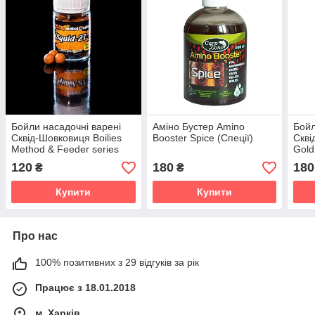
Бойли насадочні варені
Аміно Бустер Amino
Бойл
Сквід-Шовковиця Boilies
Booster Spice (Спеції)
Скві
Method & Feeder series
Gold
Instant Squid-2T
Hook
120
180
180
₴
₴
11mm/40pc
16m
Купити
Купити
Про нас
100% позитивних з 29 відгуків за рік
Працює з 18.01.2018
м. Харків