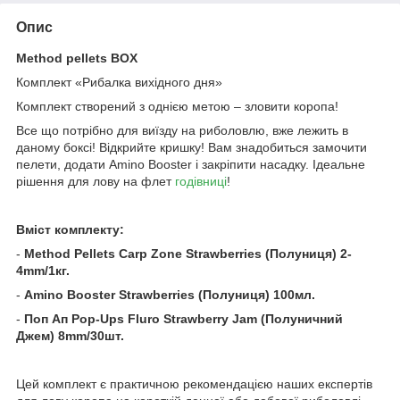
Опис
Method pellets BOX
Комплект «Рибалка вихідного дня»
Комплект створений з однією метою – зловити коропа!
Все що потрібно для виїзду на риболовлю, вже лежить в
даному боксі! Відкрийте кришку! Вам знадобиться замочити
пелети, додати Amino Booster і закріпити насадку. Ідеальне
рішення для лову на флет
годівниці
!
Вміст комплекту:
-
Method Pellets Carp Zone Strawberries (Полуниця) 2-
4mm/1кг.
-
Amino Booster Strawberries (Полуниця) 100мл.
-
Поп Ап Pop-Ups Fluro Strawberry Jam (Полуничний
Джем)
8mm/30шт.
Цей комплект є практичною рекомендацією наших експертів