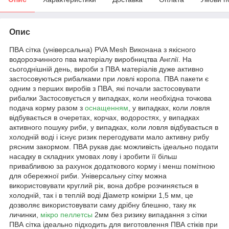
Опис
ПВА сітка (універсальна) PVA Mesh Виконана з якісного
водорозчинного пва матеріалу виробництва Англії. На
сьогоднішній день, вироби з ПВА матеріалів дуже активно
застосовуються рибалками при ловлі коропа. ПВА пакети є
одним з перших виробів з ПВА, які почали застосовувати
рибалки Застосовується у випадках, коли необхідна точкова
подача корму разом з
оснащенням
, у випадках, коли ловля
відбувається в очеретах, корчах, водоростях, у випадках
активного пошуку риби, у випадках, коли ловля відбувається в
холодній воді і існує ризик перегодувати мало активну рибу
рясним закормом. ПВА рукав дає можливість ідеально подати
насадку в складних умовах лову і зробити її більш
привабливою за рахунок додаткового корму і менш помітною
для обережної риби. Універсальну сітку можна
використовувати круглий рік, вона добре розчиняється в
холодній, так і в теплій воді Діаметр комірки 1,5 мм, це
дозволяє використовувати саму дрібну блешню, таку як
личинки,
мікро пеллетсы
2мм без ризику випадання з сітки
ПВА сітка ідеально підходить для виготовлення ПВА стіків при