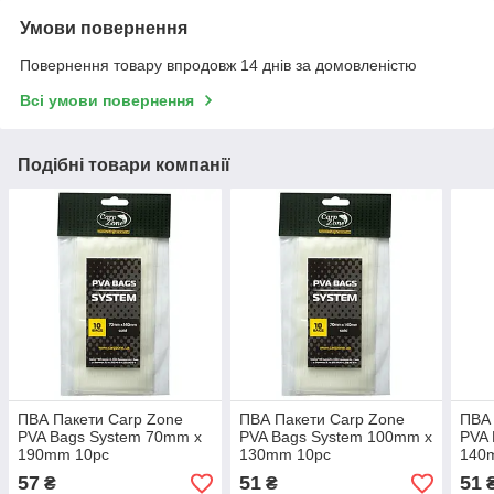
Умови повернення
Повернення товару впродовж 14 днів за домовленістю
Всі умови повернення
Подібні товари компанії
ПВА Пакети Carp Zone
ПВА Пакети Carp Zone
ПВА 
PVA Bags System 70mm х
PVA Bags System 100mm х
PVA 
190mm 10pc
130mm 10pc
140
57
51
51
₴
₴