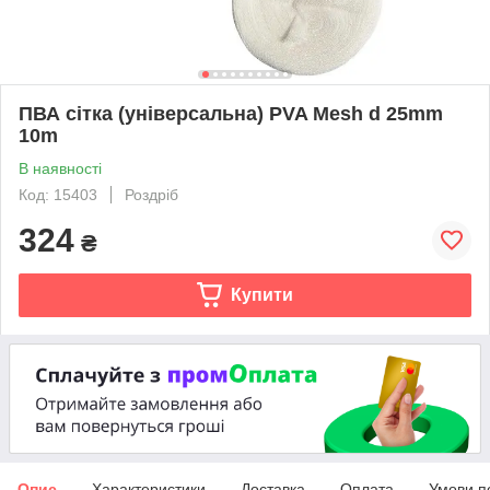
ПВА сітка (універсальна) PVA Mesh d 25mm
10m
В наявності
Код: 15403
Роздріб
324
₴
Купити
Опис
Характеристики
Доставка
Оплата
Умови п