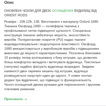
Опис
ОНОВЛЕНІ ЧОХЛИ ДЛЯ ДВОХ
ОСНАЩЕНИХ
ВУДИЛИЩ ВІД
ORIENT RODS.
Розміри - 10ft,12ft, 13ft. Виготовлені з матеріалу Oxford 1680.
Тканина Оксфорд 1680 — поліефірна тканина з
профільованої нитки підвищеної щільності. Спеціальна
конструкція тканини забезпечує міцність, зносостійкість
виробів. Поліуретанове покриття (PU) надає тканині
водовідштовхувальне і водоупорное властивості. Оксфорд
1680 використовується у виробництві виробів з підвищеними
вимогами до міцності характеристиками. Посилена блискавка
10 розміру тепер розташована з боку котушки, що дозволяє
більш комфортно вкладати і витягувати вудилища. Текстильні
(липучки) надійно фіксують вудилище всередині. Завдяки
наявності двох окремих кишень під котушки, вудлища
розміщуються назустріч один до одного. У нових чохлах
додані три відділення, що підвищує їх функціональність.
Чохол оснащений двома ручками для перенесення і зручним
плечовим ременем.
Приховати