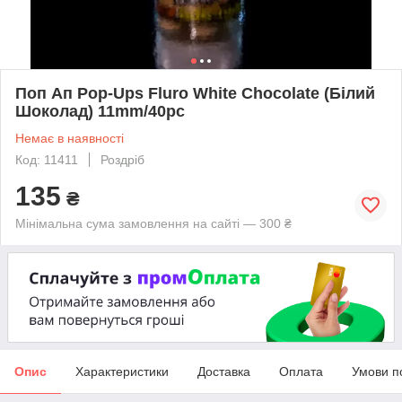
Поп Ап Pop-Ups Fluro White Chocolate (Білий
Шоколад) 11mm/40pc
Немає в наявності
Код: 11411
Роздріб
135
₴
Мінімальна сума замовлення на сайті — 300 ₴
Опис
Характеристики
Доставка
Оплата
Умови п