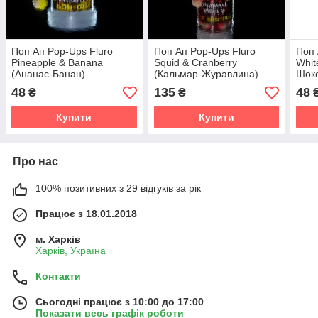
Поп Ап Pop-Ups Fluro
Поп Ап Pop-Ups Fluro
Поп 
Pineapple & Banana
Squid & Cranberry
Whit
(Ананас-Банан)
(Кальмар-Журавлина)
Шок
11mm/10pc
11mm/40pc
48
135
48
₴
₴
Купити
Купити
Про нас
100% позитивних з 29 відгуків за рік
Працює з 18.01.2018
м. Харків
Харків, Україна
Контакти
Сьогодні працює з 10:00 до 17:00
Показати весь графік роботи