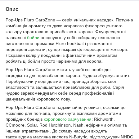
Опис
Pop-Ups Fluro CarpZone — серія унікальних насадок. Потужна
комбінація аромату та дуже яскравого флюоресцентного
кольору гарантовано приваблюють коропа. Флуоресцентні
плавальні
бойли
поєднують у собі найкращу технологію
виготовлення приманки Fluro hookbait і різноманітні
перевірені аромати, cупер-яскраві флюоресцентні кольори.
Яскравий колір у поєднанні з фантастичним ароматом
роблять ці бойли просто чарівними для коропа.
Pop-Ups Fluro CarpZone містить у собі всі необхідні
інгредієнти для приваблення коропа. Чудово збуджує апетит.
Перебуваючи у воді довгий час, принада зберігає свої
властивості та залишається привабливою для риби. Серія
чудово зарекомендували себе серед професіоналів і
шанувальників коропового лову.
Pop-Ups Fluro CarpZone надзвичайно уловисті, оскільки це
можливо для поп-апа, просякнута всілякими ароматами
провідних брендів
коропового харчування
: Richworth,
CCmoore, Solar, Rod Hutchinson, Nash, ефірними оліями та
іншими атрактантами. До складу насадки входять
також відома масляна кислота N-Butyric, підсолоджувач NHDC