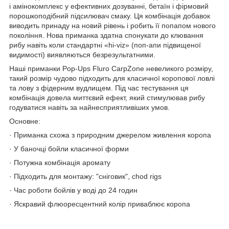
і амінокомплекс у ефективних дозуванні, бетаїн і фірмовий
порошкоподібний підсилювач смаку. Ця комбінація добавок
виводить принаду на новий рівень і робить її попапом нового
покоління. Нова приманка здатна спонукати до клювання
рибу навіть коли стандартні «hi-viz» (поп-апи підвищеної
видимості) виявляються безрезультатними.
Наші приманки Pop-Ups Fluro CarpZone невеликого розміру,
такий розмір чудово підходить для класичної коропової ловлі
та лову з фідерним вудлищем. Під час тестування ця
комбінація довела миттєвий ефект, який стимулював рибу
годуватися навіть за найнесприятливіших умов.
Основне:
· Приманка схожа з природним джерелом живлення коропа
· У баночці бойли класичної форми
· Потужна комбінація аромату
· Підходить для монтажу: "сніговик", chod rigs
· Час роботи бойлів у воді до 24 годин
· Яскравий флюоресцентний колір приваблює коропа