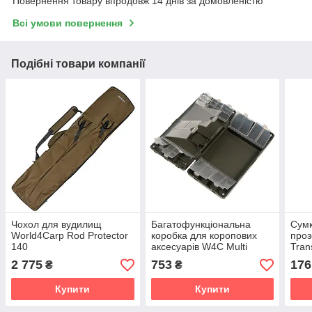
Повернення товару впродовж 14 днів за домовленістю
Всі умови повернення
Подібні товари компанії
Чохол для вудилищ
Багатофункціональна
Сумк
World4Carp Rod Protector
коробка для коропових
про
140
аксесуарів W4C Multi
Tran
Storage Tackle Box
2 775
753
176
₴
₴
Купити
Купити