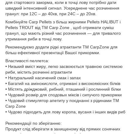
для стартового закорма, коли в точці лову потрібно дати
швидкий інтенсивний сигнал. Усереднене час розчинення
гранул: при 12С – до 40хв, при 24С – до 20хв.
Комбінуйте Carp Pellets з більш жирними Pellets HALIBUT і
Pellets TROUT від ТМ Carp Zone , щоб отримати суміш
гранул, що мають різний час розчинення — для тривалого
утримання риби в точці лову.
Рекомендуємо додати рідкі атрактанти ТМ CarpZone для
більш ефективної презентації Вашої прикормки.
Властивості пеллетса:
• Низький вміст жиру, легко засвоюється травною системою
риби, містить розчинні атрактанти
• Натуральний насичений смак і запах
• Багатий на амінокислоти, отримані з високоякісних білків
• Містять дріжджовий, рибний, пташиний і рослинний білки
• Чудовий розмір для сподовых міксів і сипучого прикормки
• Чудовий стимулятор апетиту у поєднанні з рідинами ТМ
Carp Zone
• Чудово підходить для лову коропа, вусаня і інших видів риб
Рекомендації по зберіганню:
Продукт слід зберігати в захищеному від прямих сонячних