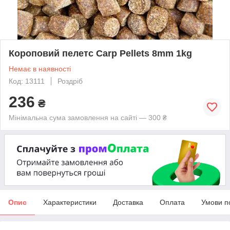
Короповий пелетс Carp Pellets 8mm 1kg
Немає в наявності
Код: 13111
Роздріб
236
₴
Мінімальна сума замовлення на сайті — 300 ₴
Опис
Характеристики
Доставка
Оплата
Умови п