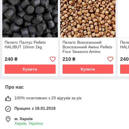
Пелетс Палтус Pellets
Пелетс Всесезонний
Пеле
HALIBUT 10mm 1kg
Всесезонний Аміно Pellets
HAL
Four Seasons Amino
4,5mm 1kg
240
210
240
₴
₴
Купити
Купити
Про нас
100% позитивних з 29 відгуків за рік
Працює з 18.01.2018
м. Харків
Харків, Україна