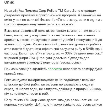
Опис
Нова лінійка Пелетса Carp Pellets ТМ Carp Zone є кращим
джерелом протеїну в прикормочной програмі. А зважаючи на
вміст у них не великої кількості риб'ячого жиру, вони є одним з
кращих джерел залучення риби в зону лову.
Высокоаттрактивный пелети, основним компонентом якого є
білки, поширює у воді цінні поживні речовини і насичений
аромат, миттєво стимулюючи апетит у риби і спонукаючи її до
активного годівлі. Містить високий рівень натуральних рибних
атрактантів зі здатністю ефективно залучати рибу в БУДЬ-який
час року. Вміст протеїну в гранулах — 33%. Завдяки невисокої
жирності (жири 7%) ці гранули ідеально підходять для
використання в холодну пору року (весна, осінь)
Приманивающая здатність
пеллетса
невеликого розміру дуже
приваблива.
Рекомендуємо використовувати їх на водоймах з великою
кількістю дрібної риби, так як вони не залишають сліду в
середніх шарах води, не стягують дрібниця в придонний шар,
ніж селектируют розмір риб.
Carp Pellets ТМ Carp Zone досить швидко розчиняється і не
перенасичує рибу. Цей пелети може успішно застосовуватися