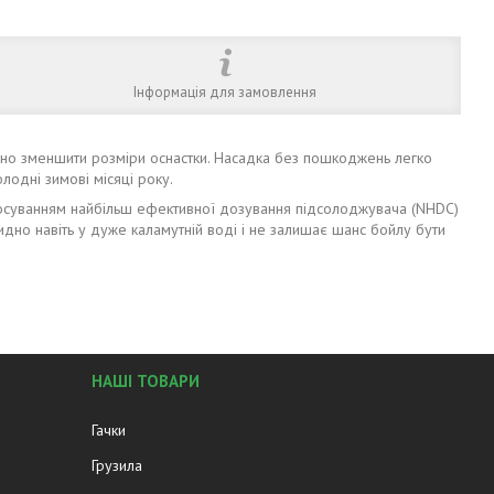
Інформація для замовлення
бно зменшити розміри оснастки. Насадка без пошкоджень легко
лодні зимові місяці року.
астосуванням найбільш ефективної дозування підсолоджувача (NHDC)
но навіть у дуже каламутній воді і не залишає шанс бойлу бути
НАШІ ТОВАРИ
Гачки
Грузила