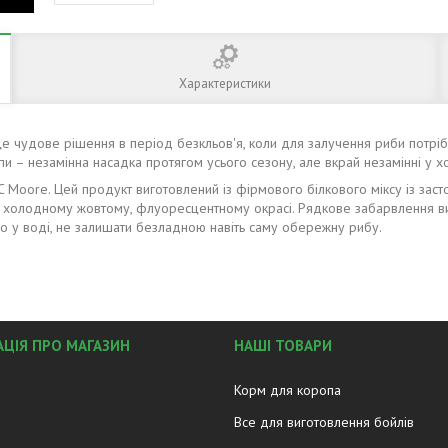
Характеристики
це чудове рішення в період безкльов'я, коли для залучення риби потрі
 – незамінна насадка протягом усього сезону, але вкрай незамінні у хо
C Moore. Цей продукт виготовлений із фірмового білкового міксу із з
 холодному жовтому, флуоресцентному окрасі. Рядкове забарвлення вид
го у воді, не залишати безладною навіть саму обережну рибу.
ЦІЯ ПРО МАГАЗИН
НАШІ ТОВАРИ
Корм для коропа
Все для виготовлення бойлів