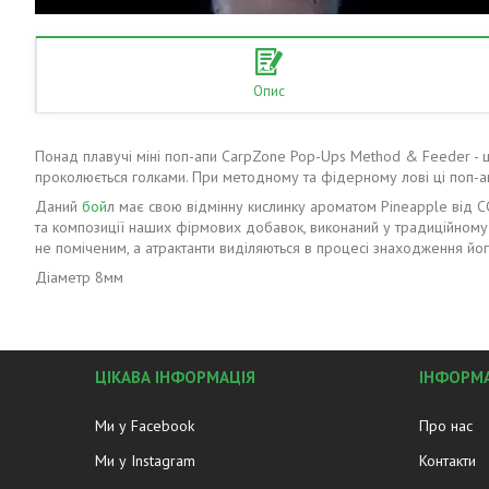
Опис
Понад плавучі міні поп-апи CarpZone Pop-Ups Method & Feeder - 
проколюється голками. При методному та фідерному лові ці поп-апи
Даний
бой
л має свою відмінну кислинку ароматом Pineapple від C
та композиції наших фірмових добавок, виконаний у традиційному
не поміченим, а атрактанти виділяються в процесі знаходження йо
Діаметр 8мм
ЦІКАВА ІНФОРМАЦІЯ
ІНФОРМА
Ми у Facebook
Про нас
Ми у Instagram
Контакти